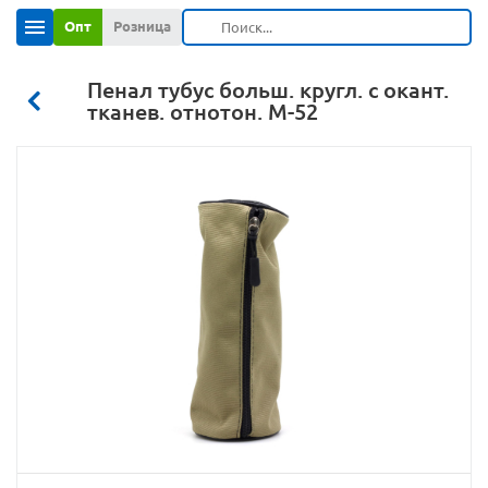
Опт
Розница
Пенал тубус больш. кругл. с окант.
тканев. отнотон. М-52