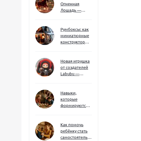
Огненная
Лошадь —
символ 2026
года: чего
ждать и как
Румбоксы: как
подготовиться
миниатюрные
конструкторы
развивают
творческое
мышление и
Новая игрушка
внимание к
от создателей
деталям
Labubu —
Wakuku
Навыки,
которые
формируются
через игру — и
делают
ребёнка
Как помочь
успешным
ребёнку стать
самостоятельным