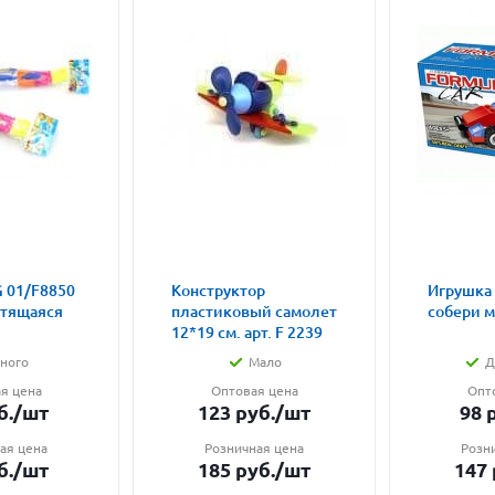
 01/F8850
Конструктор
Игрушка
етящаяся
пластиковый самолет
собери 
12*19 см. арт. F 2239
ного
Мало
Д
я цена
Оптовая цена
Опт
б.
/шт
123
руб.
/шт
98
р
ая цена
Розничная цена
Розн
б.
/шт
185
руб.
/шт
147