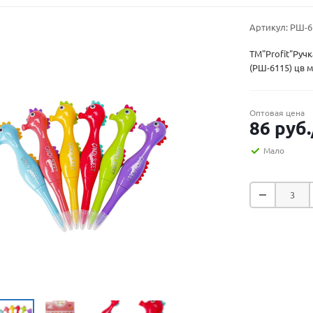
Артикул:
РШ-6
TM"Profit"Ру
(РШ-6115) цв 
Оптовая цена
86
руб.
Мало