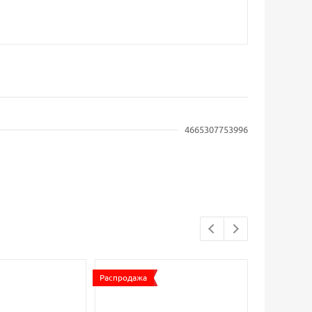
4665307753996
Распродажа