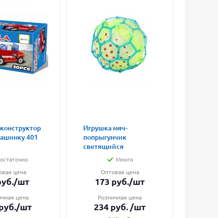
 конструктор
Игрушка мяч-
Магни
машинку 401
попрыгунчик
влюбл
светящийся
малые
остаточно
Много
овая цена
Оптовая цена
О
уб.
/шт
173
руб.
/шт
7
ичная цена
Розничная цена
Ро
руб.
/шт
234
руб.
/шт
1