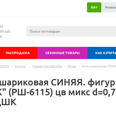
Опт
Розни
аз
00 руб.
00
РАСПРОДАЖА
СЕЗОННЫЕ ТОВАРЫ
КАК КУПИТ
МОЛТИ
-
Каталог
-
Товары для ШКОЛЫ
-
Ручки
-
Ручка шариковая СИНЯ
 шариковая СИНЯЯ. фигу
 (РШ-6115) цв микс d=0,7
дШК