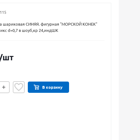
115
чка шариковая СИНЯЯ. фигурная "МОРСКОЙ КОНЕК"
микс d=0,7 в шоуб,кр 24,индШК
/шт
В корзину