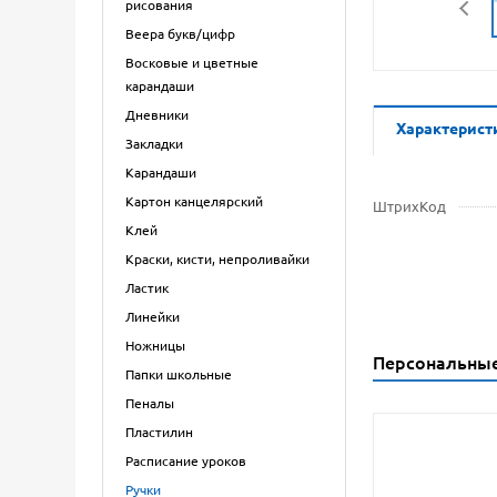
рисования
Веера букв/цифр
Восковые и цветные
карандаши
Дневники
Характерист
Закладки
Карандаши
Картон канцелярский
ШтрихКод
Клей
Краски, кисти, непроливайки
Ластик
Линейки
Ножницы
Персональны
Папки школьные
Пеналы
Пластилин
Расписание уроков
Ручки