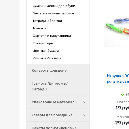
Сумки и мешки для обуви
Счеты и счетные палочки
Тетради, обложки
Точилки
Фартуки и нарукавники
Фломастеры
Цветная бумага
Ранцы и Рюкзаеи
Конверты для денег
Игрушка RG
рогатка св
Грамоты/Дипломы/
Награды
М
Упаковочные материалы
Оптова
19
ру
Товары для праздника
Розничн
29
ру
Пакеты полиэтиленовые