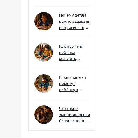
без давления и
нотаций
Почему детям
важно задавать
вопросы — и
как не отбить
интерес
Как научить
ребёнка
мыслить
нестандартно
— и не бояться
сложностей
Какие навыки
помогут
ребёнку в
будущем — и
как развивать
их уже сейчас
Что такое
эмоциональная
безопасность
— и как создать
её в семье