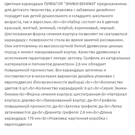
Цветные карандаши ПИФАГОР "ЭНИКИ-БЕНИКИ" предназначены
для детского творчества, а упаковка с забавным дизайном
порадует как детей дошкольного и младшего школьного
возраста, так и взрослых.<br><br>Набор состоит из 6 цветов:
красный, желтый, зеленый, голубой, коричневый, черный.
Шестигранная форма сечения корпуса позволяет не скатываться
карандашу с поверхности стола во время занятий рисованием.
Они изготовлены из высокосортной белой древесины ценных
пород и имеют лакированный корпус. Качество древесины и
исполнения гарантируют легкую заточку. Грифель из натуральных
материалов и пигментов диаметром 2,6 мм обладает
повышенной прочностью. Все карандаши заточены и
поставляются в нескольких вариантах дизайна упаковки с
европодвесом (без возможности выбора).<br><br>Количество
цветов: 6 шт.<br>Количество карандашей: 6 шт.<br>Серия: Эники-
беники<br>Форма сечения корпуса: шестигранная<br>Материал
корпуса: дерево<br>Лакированный корпус: да<br>Грифель
повышенной прочности: да<br>Заточка грифеля: да<br>Легко
затачиваются: да<br>Диаметр грифеля: 2.6 мм<br>Длина
карандаша: 176 мм<br>Упаковка: картонная коробка c
европодвесом