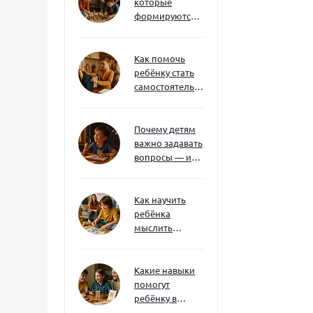
которые
формируются
через игру — и
делают
ребёнка
Как помочь
успешным
ребёнку стать
самостоятельным
без давления и
нотаций
Почему детям
важно задавать
вопросы — и
как не отбить
интерес
Как научить
ребёнка
мыслить
нестандартно
— и не бояться
сложностей
Какие навыки
помогут
ребёнку в
будущем — и