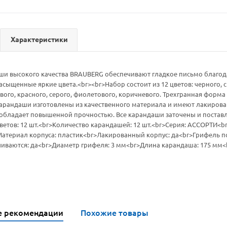
Характеристики
ши высокого качества BRAUBERG обеспечивают гладкое письмо благод
сыщенные яркие цвета.<br><br>Набор состоит из 12 цветов: черного, си
вого, красного, серого, фиолетового, коричневого. Трехгранная форма
арандаши изготовлены из качественного материала и имеют лакирова
 обладает повышенной прочностью. Все карандаши заточены и поставл
ветов: 12 шт.<br>Количество карандашей: 12 шт.<br>Серия: АССОРТИ<b
атериал корпуса: пластик<br>Лакированный корпус: да<br>Грифель п
чиваются: да<br>Диаметр грифеля: 3 мм<br>Длина карандаша: 175 мм<
е рекомендации
Похожие товары