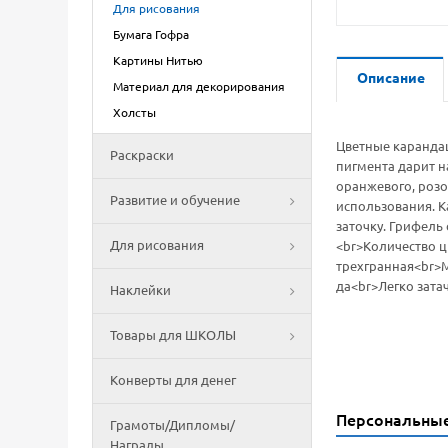
Для рисования
Бумага Гофра
Картины Нитью
Описание
Материал для декорирования
Холсты
Цветные каранда
Раскраски
пигмента дарит на
оранжевого, розо
Развитие и обучение
использования. К
заточку. Грифель
Для рисования
<br>Количество ц
трехгранная<br>М
да<br>Легко зата
Наклейки
Товары для ШКОЛЫ
Конверты для денег
Персональны
Грамоты/Дипломы/
Награды