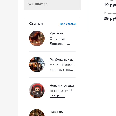
Фоторамки
19
ру
Розничн
29
ру
Статьи
Все статьи
Красная
Огненная
Лошадь —
символ 2026
года: чего
ждать и как
Румбоксы: как
подготовиться
миниатюрные
конструкторы
развивают
творческое
мышление и
Новая игрушка
внимание к
от создателей
деталям
Labubu —
Wakuku
Навыки,