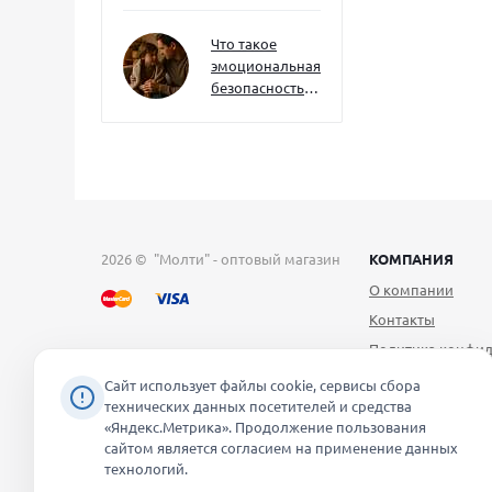
как развивать
их уже сейчас
Что такое
эмоциональная
безопасность
— и как создать
её в семье
2026 © "Молти" - оптовый магазин
КОМПАНИЯ
О компании
Контакты
Политика конфид
Публичная оферт
Сайт использует файлы cookie, сервисы сбора
технических данных посетителей и средства
Согласие на обра
«Яндекс.Метрика». Продолжение пользования
персональных д
сайтом является согласием на применение данных
Уведомление об 
технологий.
файлов cookie