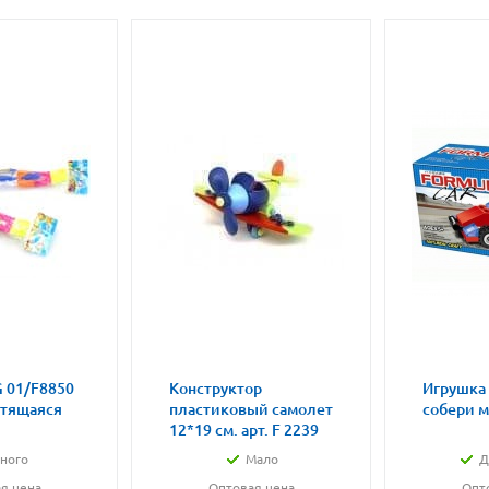
 01/F8850
Конструктор
Игрушка
етящаяся
пластиковый самолет
собери 
12*19 см. арт. F 2239
ного
Мало
Д
я цена
Оптовая цена
Опт