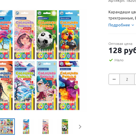
Артикул:
1820
Карандаши цве
трехгранные, 
Подробнее
Оптовая цена
128
руб
Мало