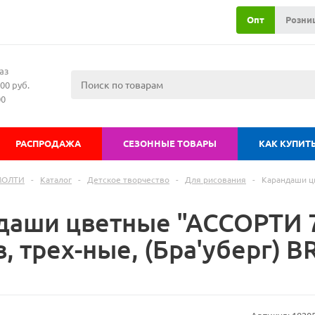
Опт
Розни
аз
00 руб.
00
РАСПРОДАЖА
СЕЗОННЫЕ ТОВАРЫ
КАК КУПИТ
МОЛТИ
-
Каталог
-
Детское творчество
-
Для рисования
-
Карандаши цв
даши цветные "АССОРТИ 7+
, трех-ные, (Бра'уберг) 