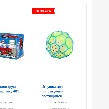
Распродажа
 конструктор
Игрушка мяч-
Магни
машинку 401
попрыгунчик
влюбл
светящийся
малые
остаточно
Много
овая цена
Оптовая цена
О