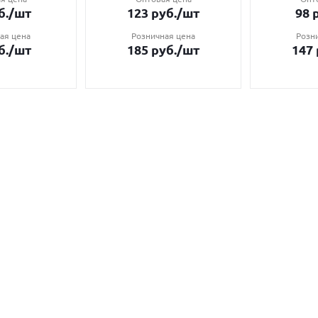
б.
/шт
123
руб.
/шт
98
р
ая цена
Розничная цена
Розн
б.
/шт
185
руб.
/шт
147