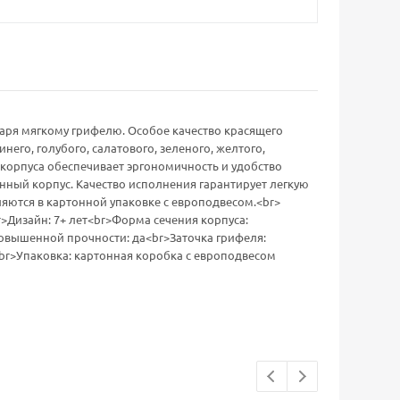
аря мягкому грифелю. Особое качество красящего
него, голубого, салатового, зеленого, желтого,
 корпуса обеспечивает эргономичность и удобство
нный корпус. Качество исполнения гарантирует легкую
яются в картонной упаковке с европодвесом.<br>
r>Дизайн: 7+ лет<br>Форма сечения корпуса:
овышенной прочности: да<br>Заточка грифеля:
br>Упаковка: картонная коробка c европодвесом