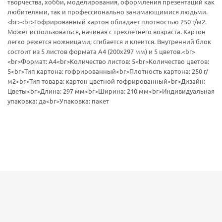
творчества, хобби, моделирования, оформления презентаций как
любителями, так и профессионально занимающимися людьми.
<br><br>Гофрированный картон обладает плотностью 250 г/м2.
Может использоваться, начиная с трехлетнего возраста. Картон
легко режется ножницами, сгибается и клеится. Внутренний блок
состоит из 5 листов формата А4 (200х297 мм) и 5 цветов.<br>
<br>Формат: А4<br>Количество листов: 5<br>Количество цветов:
5<br>Тип картона: гофрированный<br>Плотность картона: 250 г/
м2<br>Тип товара: картон цветной гофрированный<br>Дизайн:
Цветы<br>Длина: 297 мм<br>Ширина: 210 мм<br>Индивидуальная
упаковка: да<br>Упаковка: пакет