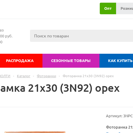
Опт
Розни
аз
00 руб.
00
РАСПРОДАЖА
СЕЗОННЫЕ ТОВАРЫ
КАК КУПИТЬ
МОЛТИ
-
Каталог
-
Фоторамки
-
Фоторамка 21х30 (3N92) орех
амка 21х30 (3N92) орех
Артикул:
3NPC
Фоторамка 21х