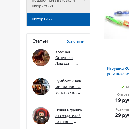
Подарочная Упаковка и
Флористика
Фоторамки
Статьи
Все статьи
Красная
Огненная
Лошадь —
Игрушка RG
символ 2026
рогатка св
года: чего
ждать и как
Румбоксы: как
подготовиться
миниатюрные
М
конструкторы
Оптова
развивают
19
ру
творческое
Розничн
мышление и
Новая игрушка
29
ру
внимание к
от создателей
деталям
Labubu —
Wakuku