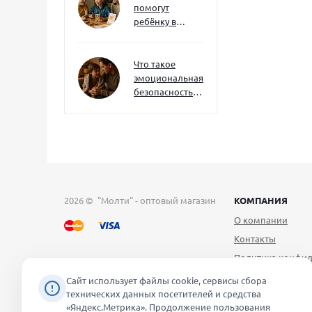
помогут
ребёнку в
будущем — и
как развивать
их уже сейчас
Что такое
эмоциональная
безопасность
— и как создать
её в семье
2026 © "Молти" - оптовый магазин
КОМПАНИЯ
О компании
Контакты
Политика конфид
Публичная оферт
Сайт использует файлы cookie, сервисы сбора
технических данных посетителей и средства
Согласие на обра
«Яндекс.Метрика». Продолжение пользования
персональных д