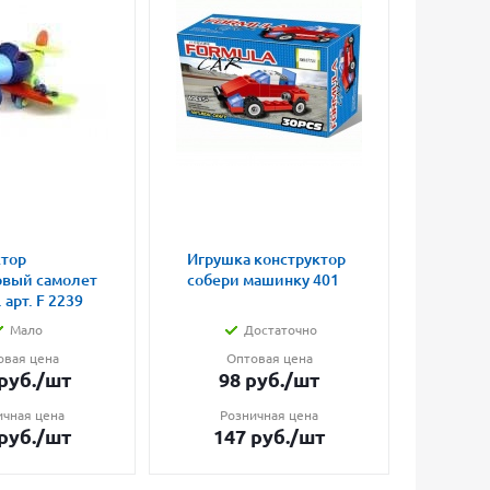
ктор
Игрушка конструктор
Магни
овый самолет
собери машинку 401
влюбл
 арт. F 2239
малые
Мало
Достаточно
овая цена
Оптовая цена
О
руб.
/шт
98
руб.
/шт
7
ичная цена
Розничная цена
Ро
руб.
/шт
147
руб.
/шт
1