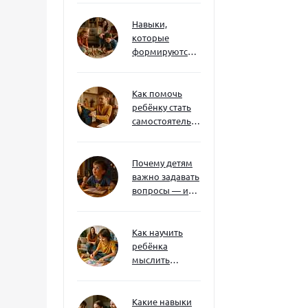
Навыки,
которые
формируются
через игру — и
делают
ребёнка
Как помочь
успешным
ребёнку стать
самостоятельным
без давления и
нотаций
Почему детям
важно задавать
вопросы — и
как не отбить
интерес
Как научить
ребёнка
мыслить
нестандартно
— и не бояться
сложностей
Какие навыки