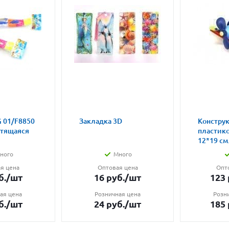
 01/F8850
Закладка 3D
Констру
етящаяся
пластик
12*19 см.
ного
Много
я цена
Оптовая цена
Опт
б.
/шт
16
руб.
/шт
123
ая цена
Розничная цена
Розн
б.
/шт
24
руб.
/шт
185