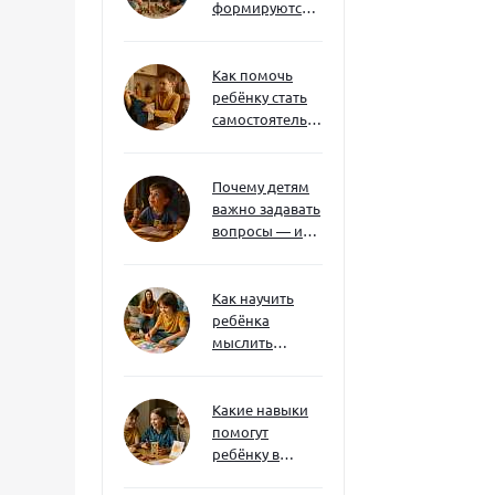
формируются
через игру — и
делают
ребёнка
Как помочь
успешным
ребёнку стать
самостоятельным
без давления и
нотаций
Почему детям
важно задавать
вопросы — и
как не отбить
интерес
Как научить
ребёнка
мыслить
нестандартно
— и не бояться
сложностей
Какие навыки
помогут
ребёнку в
будущем — и