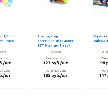
 01/F8850
Конструктор
Игрушка
етящаяся
пластиковый самолет
собери 
12*19 см. арт. F 2239
ного
Мало
Д
я цена
Оптовая цена
Опт
б.
/шт
123
руб.
/шт
98
р
ая цена
Розничная цена
Розн
б.
/шт
185
руб.
/шт
147