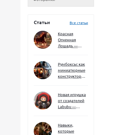
Статьи
Все статьи
Красная
Огненная
Лошадь —
символ 2026
года: чего
ждать и как
Румбоксы: как
подготовиться
миниатюрные
конструкторы
развивают
творческое
мышление и
Новая игрушка
внимание к
от создателей
деталям
Labubu —
Wakuku
Навыки,
которые