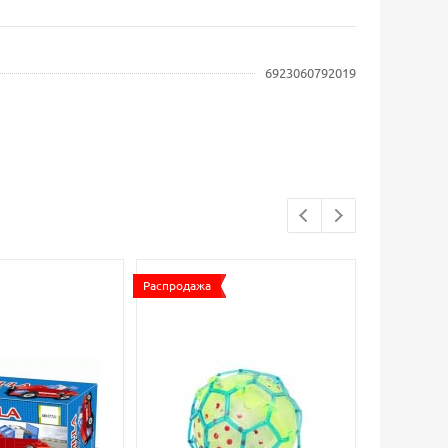
6923060792019
Распродажа