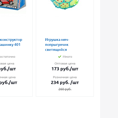
 конструктор
Игрушка мяч-
Магни
машинку 401
попрыгунчик
влюбл
светящийся
малые
остаточно
Много
овая цена
Оптовая цена
О
уб.
/шт
173
руб.
/шт
7
ичная цена
Розничная цена
Ро
руб.
/шт
234
руб.
/шт
1
260
руб.