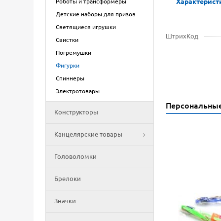
Характерист
Роботы и трансформеры
Детские наборы для призов
Светящиеся игрушки
ШтрихКод
Свистки
Погремушки
Фигурки
Спиннеры
Электротовары
Персональны
Конструкторы
Канцелярские товары
Головоломки
Брелоки
Значки