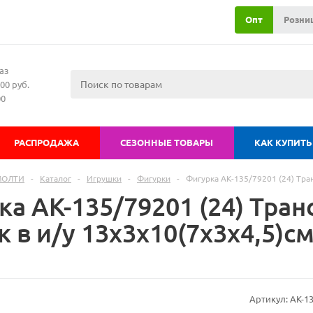
Опт
Розни
аз
00 руб.
00
РАСПРОДАЖА
СЕЗОННЫЕ ТОВАРЫ
КАК КУПИТЬ
МОЛТИ
-
Каталог
-
Игрушки
-
Фигурки
-
Фигурка АК-135/79201 (24) Тра
ка АК-135/79201 (24) Тра
 в и/у 13х3х10(7х3х4,5)с
Артикул:
АК-1