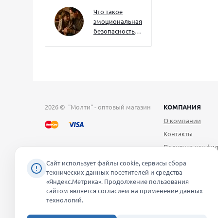
как развивать
их уже сейчас
Что такое
эмоциональная
безопасность
— и как создать
её в семье
2026 © "Молти" - оптовый магазин
КОМПАНИЯ
О компании
Контакты
Политика конфид
Публичная оферт
Сайт использует файлы cookie, сервисы сбора
технических данных посетителей и средства
Согласие на обра
«Яндекс.Метрика». Продолжение пользования
персональных д
сайтом является согласием на применение данных
Уведомление об 
технологий.
файлов cookie