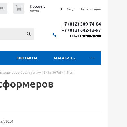
0
Корзина
ца
Вход
Регистрация
пуста
+7 (812) 309-74-04
+7 (812) 642-12-97
ПН-ПТ 10:00-18:00
КОНТАКТЫ
МАГАЗИНЫ
нсформеров брелок в и/у 13х3х10(7х3х4,5)см
нсформеров
м
35/79201