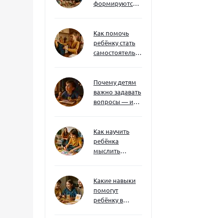
формируются
через игру — и
делают
ребёнка
Как помочь
успешным
ребёнку стать
самостоятельным
без давления и
нотаций
Почему детям
важно задавать
вопросы — и
как не отбить
интерес
Как научить
ребёнка
мыслить
нестандартно
— и не бояться
сложностей
Какие навыки
помогут
ребёнку в
будущем — и