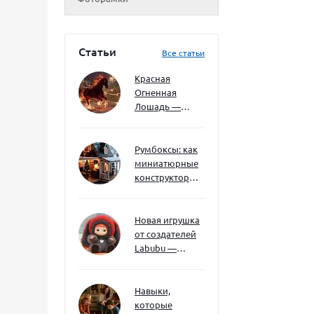
Статьи
Все статьи
Красная
Огненная
Лошадь —
символ 2026
года: чего
ждать и как
Румбоксы: как
подготовиться
миниатюрные
конструкторы
развивают
творческое
мышление и
Новая игрушка
внимание к
от создателей
деталям
Labubu —
Wakuku
Навыки,
которые