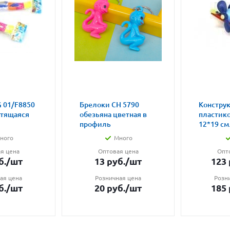
 01/F8850
Брелоки CH 5790
Констру
етящаяся
обезьяна цветная в
пластик
профиль
12*19 см.
ного
Много
я цена
Оптовая цена
Опт
б.
/шт
13
руб.
/шт
123
ая цена
Розничная цена
Розн
б.
/шт
20
руб.
/шт
185