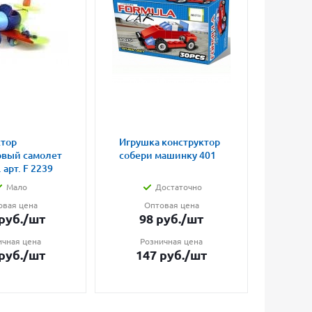
ктор
Игрушка конструктор
Игруш
овый самолет
собери машинку 401
попры
 арт. F 2239
светя
Мало
Достаточно
овая цена
Оптовая цена
О
руб.
/шт
98
руб.
/шт
17
ичная цена
Розничная цена
Ро
руб.
/шт
147
руб.
/шт
23