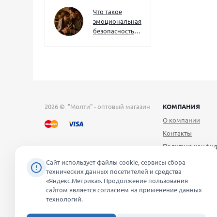
как развивать
их уже сейчас
Что такое
эмоциональная
безопасность
— и как создать
её в семье
2026 © "Молти" - оптовый магазин
КОМПАНИЯ
О компании
Контакты
Политика конфид
Публичная оферт
Сайт использует файлы cookie, сервисы сбора
технических данных посетителей и средства
Согласие на обра
«Яндекс.Метрика». Продолжение пользования
персональных д
сайтом является согласием на применение данных
Уведомление об 
технологий.
файлов cookie