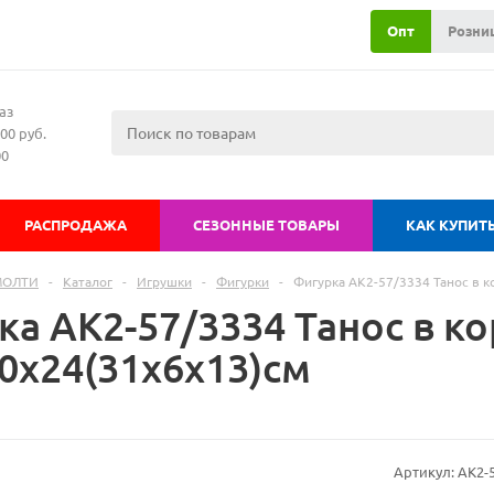
Опт
Розни
аз
00 руб.
00
РАСПРОДАЖА
СЕЗОННЫЕ ТОВАРЫ
КАК КУПИТ
МОЛТИ
-
Каталог
-
Игрушки
-
Фигурки
-
Фигурка АК2-57/3334 Танос в к
ка АК2-57/3334 Танос в к
10х24(31х6х13)см
Артикул:
АК2-