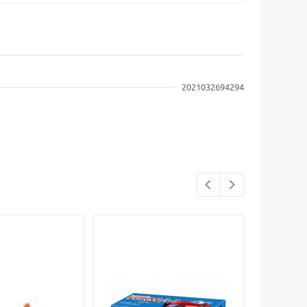
2021032694294
Распродажа