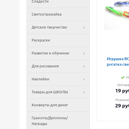
Сладости
Светоотражайка
Детское творчество
Раскраски
Развитие и обучение
Игрушка RG
рогатка св
Для рисования
М
Наклейки
Оптова
19
ру
Товары для ШКОЛЫ
Розничн
29
ру
Конверты для денег
Грамоты/Дипломы/
Награды