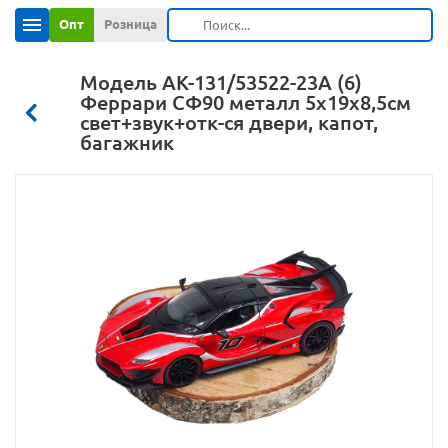
Опт
Розница
Модель АК-131/53522-23А (6)
Феррари СФ90 металл 5х19х8,5см
свет+звук+отк-ся двери, капот,
багажник