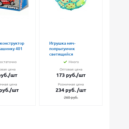
 конструктор
Игрушка мяч-
Магни
машинку 401
попрыгунчик
влюбл
светящийся
малые
остаточно
Много
овая цена
Оптовая цена
О
уб.
/шт
173
руб.
/шт
7
ичная цена
Розничная цена
Ро
руб.
/шт
234
руб.
/шт
1
260
руб.