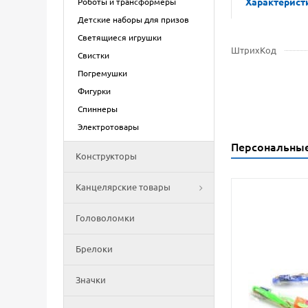
Характерист
Роботы и трансформеры
Детские наборы для призов
Светящиеся игрушки
ШтрихКод
Свистки
Погремушки
Фигурки
Спиннеры
Электротовары
Персональны
Конструкторы
Канцелярские товары
Головоломки
Брелоки
Значки