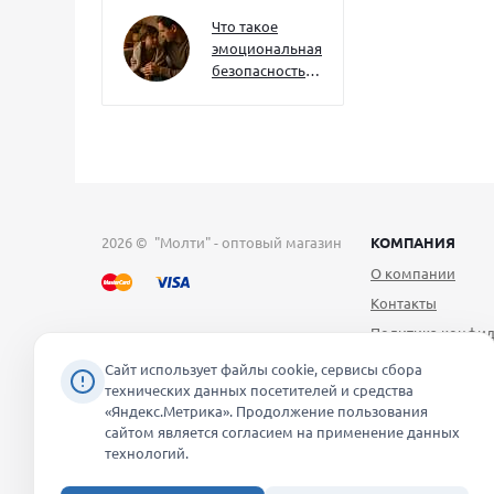
как развивать
их уже сейчас
Что такое
эмоциональная
безопасность
— и как создать
её в семье
2026 © "Молти" - оптовый магазин
КОМПАНИЯ
О компании
Контакты
Политика конфид
Публичная оферт
Сайт использует файлы cookie, сервисы сбора
технических данных посетителей и средства
Согласие на обра
«Яндекс.Метрика». Продолжение пользования
персональных д
сайтом является согласием на применение данных
Уведомление об 
технологий.
файлов cookie