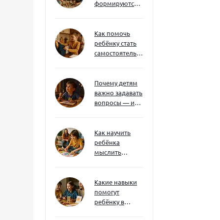
формируются
через игру — и
делают
ребёнка
Как помочь
успешным
ребёнку стать
самостоятельным
без давления и
нотаций
Почему детям
важно задавать
вопросы — и
как не отбить
интерес
Как научить
ребёнка
мыслить
нестандартно
— и не бояться
сложностей
Какие навыки
помогут
ребёнку в
будущем — и