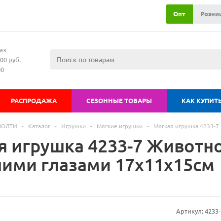
Опт
Розни
аз
00 руб.
00
РАСПРОДАЖА
СЕЗОННЫЕ ТОВАРЫ
КАК КУПИТ
МОЛТИ
-
Каталог
-
Игрушки
-
Мягкие игрушки
-
Мягкая игрушка 4233-7
я игрушка 4233-7 Животно
ими глазами 17х11х15см
Артикул:
4233-