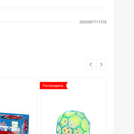
2002007717378
Распродажа