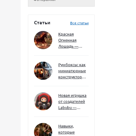
Статьи
Все статьи
Красная
Огненная
Лошадь —
символ 2026
года: чего
ждать и как
Румбоксы: как
подготовиться
миниатюрные
конструкторы
развивают
творческое
мышление и
Новая игрушка
внимание к
от создателей
деталям
Labubu —
Wakuku
Навыки,
которые