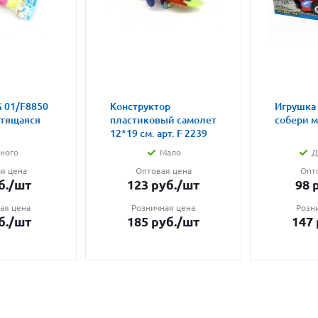
 01/F8850
Конструктор
Игрушка
етящаяся
пластиковый самолет
собери 
12*19 см. арт. F 2239
ного
Мало
Д
я цена
Оптовая цена
Опт
б.
/шт
123
руб.
/шт
98
р
ая цена
Розничная цена
Розн
б.
/шт
185
руб.
/шт
147