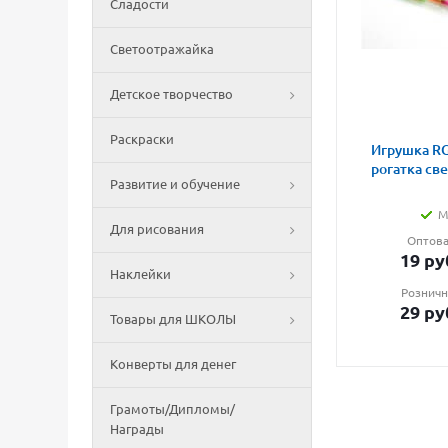
Сладости
Светоотражайка
Детское творчество
Раскраски
Игрушка RG
рогатка св
Развитие и обучение
М
Для рисования
Оптова
19
ру
Наклейки
Розничн
29
ру
Товары для ШКОЛЫ
Конверты для денег
Грамоты/Дипломы/
Награды