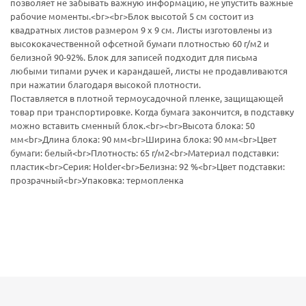
позволяет не забывать важную информацию, не упустить важные
рабочие моменты.<br><br>Блок высотой 5 см состоит из
квадратных листов размером 9 х 9 см. Листы изготовлены из
высококачественной офсетной бумаги плотностью 60 г/м2 и
белизной 90-92%. Блок для записей подходит для письма
любыми типами ручек и карандашей, листы не продавливаются
при нажатии благодаря высокой плотности.
Поставляется в плотной термоусадочной пленке, защищающей
товар при транспортировке. Когда бумага закончится, в подставку
можно вставить сменный блок.<br><br>Высота блока: 50
мм<br>Длина блока: 90 мм<br>Ширина блока: 90 мм<br>Цвет
бумаги: белый<br>Плотность: 65 г/м2<br>Материал подставки:
пластик<br>Серия: Holder<br>Белизна: 92 %<br>Цвет подставки:
прозрачный<br>Упаковка: термопленка