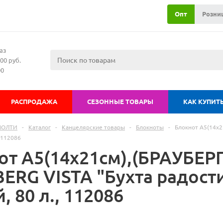
Опт
Розни
аз
00 руб.
00
РАСПРОДАЖА
СЕЗОННЫЕ ТОВАРЫ
КАК КУПИТ
МОЛТИ
-
Каталог
-
Канцелярские товары
-
Блокноты
-
Блокнот А5(14x2
, 112086
от А5(14x21см),(БРАУБЕР
ERG VISTA "Бухта радости
, 80 л., 112086