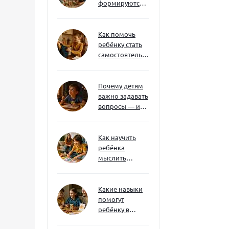
формируются
через игру — и
делают
ребёнка
Как помочь
успешным
ребёнку стать
самостоятельным
без давления и
нотаций
Почему детям
важно задавать
вопросы — и
как не отбить
интерес
Как научить
ребёнка
мыслить
нестандартно
— и не бояться
сложностей
Какие навыки
помогут
ребёнку в
будущем — и