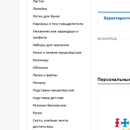
Ластик
Линейки
Лотки для бумаг
Характерист
Маркеры и текстовыделители
Механические карандаши и
грифели
ШтрихКод
Наборы для черчения
Ножи и лезвия канцелярские
Ножницы
Обложки
Папки и файлы
Персональны
Пеналы
Подставки канцелярские
подставка детская
Резинки банковские
Ручки
Скотч, клейкая лента,
диспенсеры