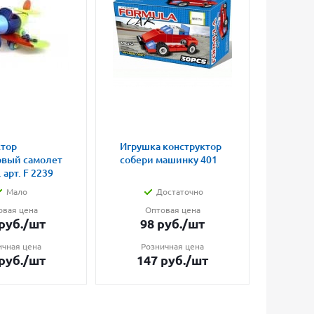
ктор
Игрушка конструктор
Магни
овый самолет
собери машинку 401
влюбл
 арт. F 2239
малые
Мало
Достаточно
овая цена
Оптовая цена
О
руб.
/шт
98
руб.
/шт
7
ичная цена
Розничная цена
Ро
руб.
/шт
147
руб.
/шт
1