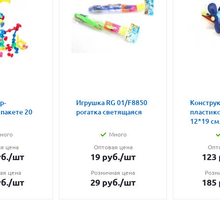
р-
Игрушка RG 01/F8850
Констру
 пакете 20
рогатка светящаяся
пластик
12*19 см.
ного
Много
я цена
Оптовая цена
Опт
б.
/шт
19
руб.
/шт
123
ая цена
Розничная цена
Розн
б.
/шт
29
руб.
/шт
185