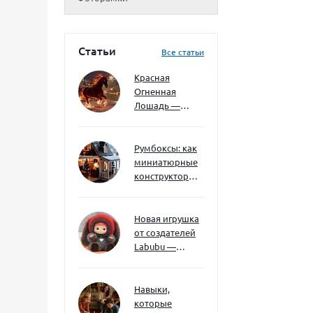
Статьи
Все статьи
Красная
Огненная
Лошадь —
символ 2026
года: чего
ждать и как
Румбоксы: как
подготовиться
миниатюрные
конструкторы
развивают
творческое
мышление и
Новая игрушка
внимание к
от создателей
деталям
Labubu —
Wakuku
Навыки,
которые