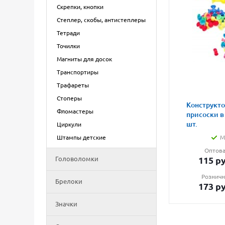
Скрепки, кнопки
Степлер, скобы, антистеплеры
Тетради
Точилки
Магниты для досок
Транспортиры
Трафареты
Стоперы
Конструкто
Фломастеры
присоски в
шт.
Циркули
Штампы детские
М
Оптова
Головоломки
115
ру
Розничн
Брелоки
173
ру
Значки