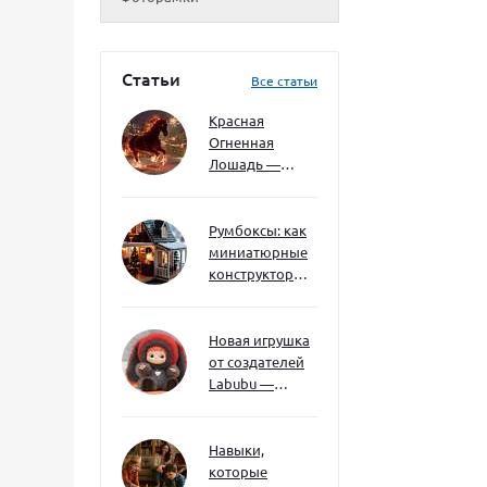
Статьи
Все статьи
Красная
Огненная
Лошадь —
символ 2026
года: чего
ждать и как
Румбоксы: как
подготовиться
миниатюрные
конструкторы
развивают
творческое
мышление и
Новая игрушка
внимание к
от создателей
деталям
Labubu —
Wakuku
Навыки,
которые