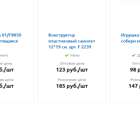
 01/F8850
Конструктор
Игрушка
етящаяся
пластиковый самолет
собери 
12*19 см. арт. F 2239
ного
Мало
Д
я цена
Оптовая цена
Опт
б.
/шт
123
руб.
/шт
98
р
ая цена
Розничная цена
Розн
б.
/шт
185
руб.
/шт
147