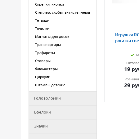
Скрепки, кнопки
Степлер, скобы, антистеплеры
Тетради
Точилки
Игрушка RG
Магниты для досок
рогатка св
Транспортиры
Трафареты
М
Стоперы
Оптова
19
ру
Фломастеры
Циркули
Розничн
29
ру
Штампы детские
Головоломки
Брелоки
Значки