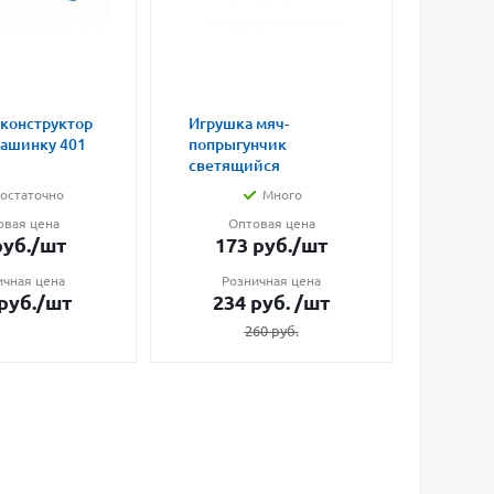
 конструктор
Игрушка мяч-
Магни
машинку 401
попрыгунчик
влюбл
светящийся
малые
остаточно
Много
овая цена
Оптовая цена
О
уб.
/шт
173
руб.
/шт
7
ичная цена
Розничная цена
Ро
руб.
/шт
234
руб.
/шт
1
260
руб.