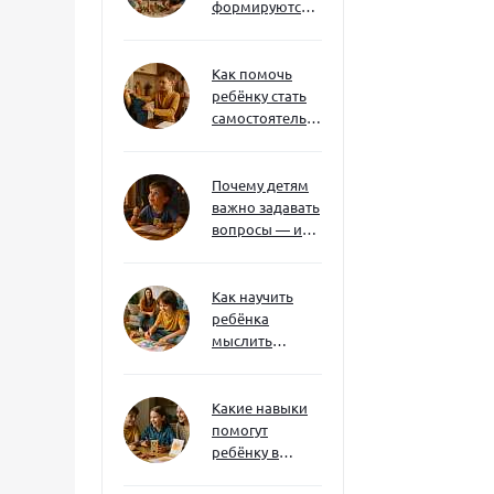
формируются
через игру — и
делают
ребёнка
Как помочь
успешным
ребёнку стать
самостоятельным
без давления и
нотаций
Почему детям
важно задавать
вопросы — и
как не отбить
интерес
Как научить
ребёнка
мыслить
нестандартно
— и не бояться
сложностей
Какие навыки
помогут
ребёнку в
будущем — и