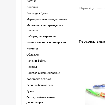
Ластик
Линейки
ШтрихКод
Лотки для бумаг
Маркеры и текстовыделители
Механические карандаши и
грифели
Наборы для черчения
Персональны
Ножи и лезвия канцелярские
Ножницы
Обложки
Папки и файлы
Пеналы
Подставки канцелярские
подставка детская
Резинки банковские
Ручки
Скотч, клейкая лента,
диспенсеры