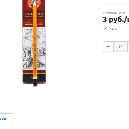
Оптовая цена
3
руб.
/
Мало
ики