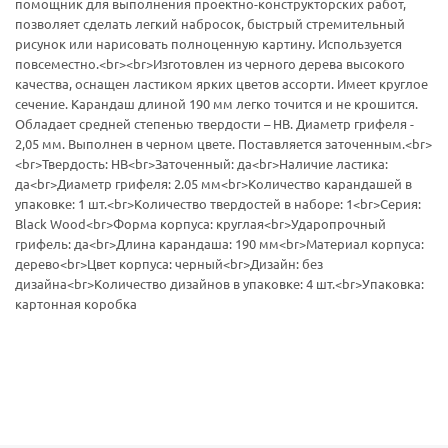
помощник для выполнения проектно-конструкторских работ,
позволяет сделать легкий набросок, быстрый стремительный
рисунок или нарисовать полноценную картину. Используется
повсеместно.<br><br>Изготовлен из черного дерева высокого
качества, оснащен ластиком ярких цветов ассорти. Имеет круглое
сечение. Карандаш длиной 190 мм легко точится и не крошится.
Обладает средней степенью твердости – HB. Диаметр грифеля -
2,05 мм. Выполнен в черном цвете. Поставляется заточенным.<br>
<br>Твердость: HB<br>Заточенный: да<br>Наличие ластика:
да<br>Диаметр грифеля: 2.05 мм<br>Количество карандашей в
упаковке: 1 шт.<br>Количество твердостей в наборе: 1<br>Серия:
Black Wood<br>Форма корпуса: круглая<br>Ударопрочный
грифель: да<br>Длина карандаша: 190 мм<br>Материал корпуса:
дерево<br>Цвет корпуса: черный<br>Дизайн: без
дизайна<br>Количество дизайнов в упаковке: 4 шт.<br>Упаковка:
картонная коробка