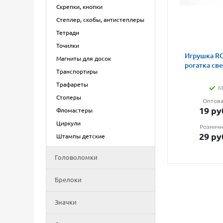
Скрепки, кнопки
Степлер, скобы, антистеплеры
Тетради
Точилки
Игрушка RG
Магниты для досок
рогатка св
Транспортиры
Трафареты
М
Стоперы
Оптова
19
ру
Фломастеры
Циркули
Розничн
29
ру
Штампы детские
Головоломки
Брелоки
Значки