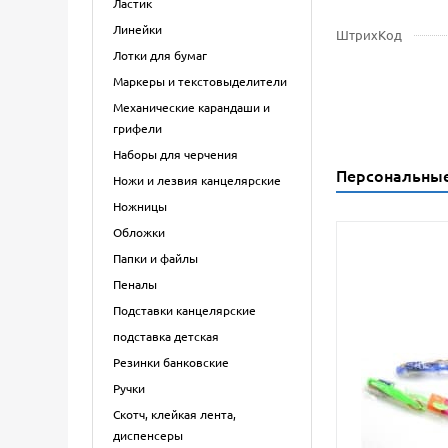
Ластик
Линейки
ШтрихКод
Лотки для бумаг
Маркеры и текстовыделители
Механические карандаши и
грифели
Наборы для черчения
Персональны
Ножи и лезвия канцелярские
Ножницы
Обложки
Папки и файлы
Пеналы
Подставки канцелярские
подставка детская
Резинки банковские
Ручки
Скотч, клейкая лента,
диспенсеры