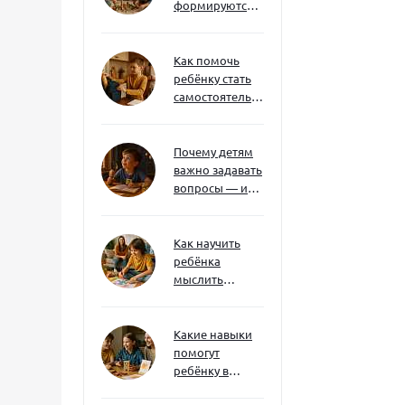
формируются
через игру — и
делают
ребёнка
Как помочь
успешным
ребёнку стать
самостоятельным
без давления и
нотаций
Почему детям
важно задавать
вопросы — и
как не отбить
интерес
Как научить
ребёнка
мыслить
нестандартно
— и не бояться
сложностей
Какие навыки
помогут
ребёнку в
будущем — и