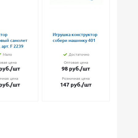
ктор
Игрушка конструктор
Игруш
овый самолет
собери машинку 401
попры
 арт. F 2239
светя
Мало
Достаточно
овая цена
Оптовая цена
О
руб.
/шт
98
руб.
/шт
17
ичная цена
Розничная цена
Ро
руб.
/шт
147
руб.
/шт
23