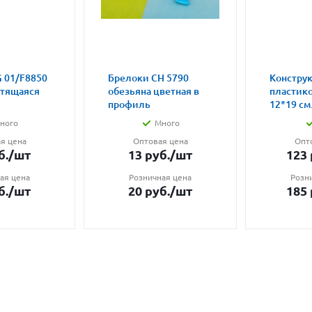
 01/F8850
Брелоки CH 5790
Констру
етящаяся
обезьяна цветная в
пластик
профиль
12*19 см.
ного
Много
я цена
Оптовая цена
Опт
б.
/шт
13
руб.
/шт
123
ая цена
Розничная цена
Розн
б.
/шт
20
руб.
/шт
185