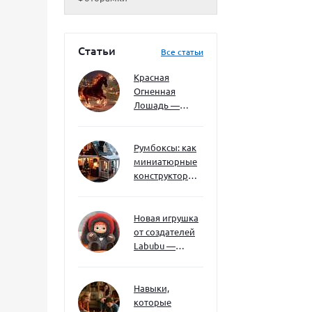
Статьи
Все статьи
Красная
Огненная
Лошадь —
символ 2026
года: чего
ждать и как
Румбоксы: как
подготовиться
миниатюрные
конструкторы
развивают
творческое
мышление и
Новая игрушка
внимание к
от создателей
деталям
Labubu —
Wakuku
Навыки,
которые