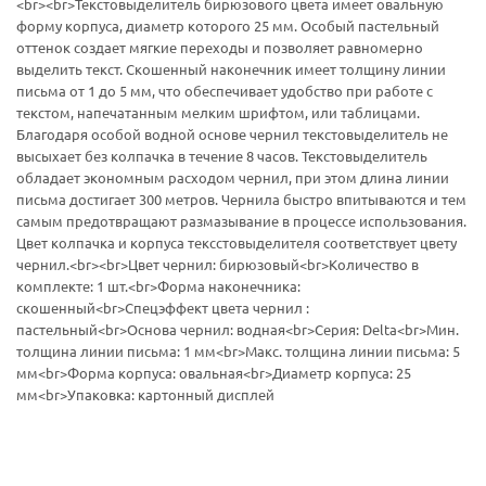
<br><br>Текстовыделитель бирюзового цвета имеет овальную
форму корпуса, диаметр которого 25 мм. Особый пастельный
оттенок создает мягкие переходы и позволяет равномерно
выделить текст. Скошенный наконечник имеет толщину линии
письма от 1 до 5 мм, что обеспечивает удобство при работе с
текстом, напечатанным мелким шрифтом, или таблицами.
Благодаря особой водной основе чернил текстовыделитель не
высыхает без колпачка в течение 8 часов. Текстовыделитель
обладает экономным расходом чернил, при этом длина линии
письма достигает 300 метров. Чернила быстро впитываются и тем
самым предотвращают размазывание в процессе использования.
Цвет колпачка и корпуса тексстовыделителя соответствует цвету
чернил.<br><br>Цвет чернил: бирюзовый<br>Количество в
комплекте: 1 шт.<br>Форма наконечника:
скошенный<br>Спецэффект цвета чернил :
пастельный<br>Основа чернил: водная<br>Серия: Delta<br>Мин.
толщина линии письма: 1 мм<br>Макс. толщина линии письма: 5
мм<br>Форма корпуса: овальная<br>Диаметр корпуса: 25
мм<br>Упаковка: картонный дисплей