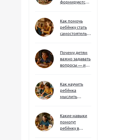
формируются
через игру — и
делают
ребёнка
Как помочь
успешным
ребёнку стать
самостоятельным
без давления и
нотаций
Почему детям
важно задавать
вопросы — и
как не отбить
интерес
Как научить
ребёнка
мыслить
нестандартно
— и не бояться
сложностей
Какие навыки
помогут
ребёнку в
будущем — и