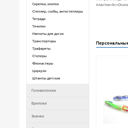
Скрепки, кнопки
пластик<br>Основ
Степлер, скобы, антистеплеры
Тетради
Точилки
Магниты для досок
Транспортиры
Персональны
Трафареты
Стоперы
Фломастеры
Циркули
Штампы детские
Головоломки
Брелоки
Значки