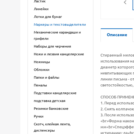
Ластик
Линейки
Лотки для бумаг
Маркеры и текстовыделители
Механические карандаши и
Описание
грифели
Наборы для черчения
Ножи и лезвия канцелярские
Стираемый мелов
использования на
Ножницы
диаметр которого
Обложки
невпитывающих по
Папки и файлы
линии письма - о
светостойкостью
Пеналы
Подставки канцелярские
СПОСОБ ПРИМЕН
подставка детская
1. Перед использ
Резинки банковские
2. Снять колпачо
3. После использ
Ручки
<br>Форма након
Скотч, клейкая лента,
мм<br>Спецэффект
диспенсеры
истиранию: да<br