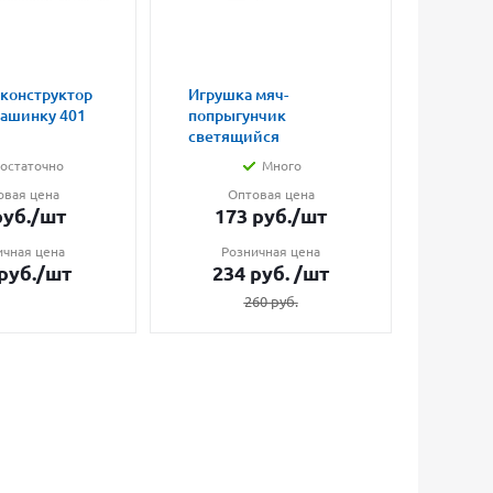
 конструктор
Игрушка мяч-
Магни
машинку 401
попрыгунчик
влюбл
светящийся
малые
остаточно
Много
овая цена
Оптовая цена
О
уб.
/шт
173
руб.
/шт
7
ичная цена
Розничная цена
Ро
руб.
/шт
234
руб.
/шт
1
260
руб.