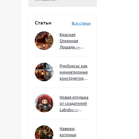
Статьи
Все статьи
Красная
Огненная
Лошадь —
символ 2026
года: чего
ждать и как
Румбоксы: как
подготовиться
миниатюрные
конструкторы
развивают
творческое
мышление и
Новая игрушка
внимание к
от создателей
деталям
Labubu —
Wakuku
Навыки,
которые