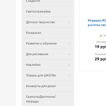
Сладости
Светоотражайка
Игрушка RG
Детское творчество
рогатка св
Раскраски
М
Оптова
Развитие и обучение
19
ру
Для рисования
Розничн
29
ру
Наклейки
Товары для ШКОЛЫ
Конверты для денег
Грамоты/Дипломы/
Награды