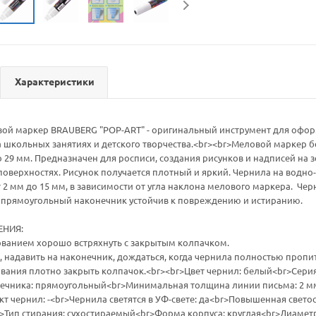
Характеристики
ой маркер BRAUBERG "POP-ART" - оригинальный инструмент для офор
 школьных занятиях и детского творчества.<br><br>Меловой маркер б
 29 мм. Предназначен для росписи, создания рисунков и надписей на з
верхностях. Рисунок получается плотный и яркий. Чернила на водно
т 2 мм до 15 мм, в зависимости от угла наклона мелового маркера. Че
, прямоугольный наконечник устойчив к повреждению и истиранию.
ЕНИЯ:
ованием хорошо встряхнуть с закрытым колпачком.
к, надавить на наконечник, дождаться, когда чернила полностью пропит
ования плотно закрыть колпачок.<br><br>Цвет чернил: белый<br>Серия
ечника: прямоугольный<br>Минимальная толщина линии письма: 2 м
 чернил: -<br>Чернила светятся в УФ-свете: да<br>Повышенная свето
>Тип стирания: сухостираемый<br>Форма корпуса: круглая<br>Диаметр