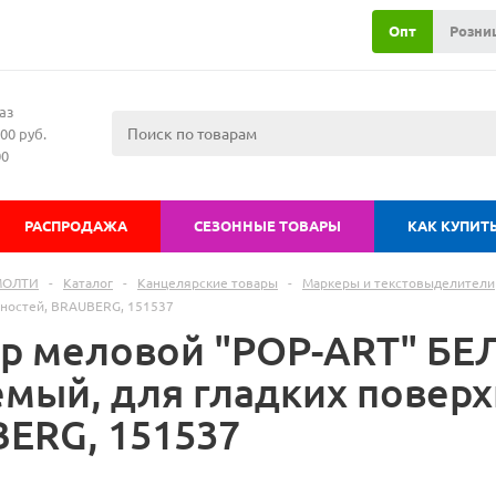
Опт
Розни
аз
00 руб.
00
РАСПРОДАЖА
СЕЗОННЫЕ ТОВАРЫ
КАК КУПИТ
МОЛТИ
-
Каталог
-
Канцелярские товары
-
Маркеры и текстовыделители
хностей, BRAUBERG, 151537
р меловой "POP-ART" БЕЛ
емый, для гладких поверх
ERG, 151537