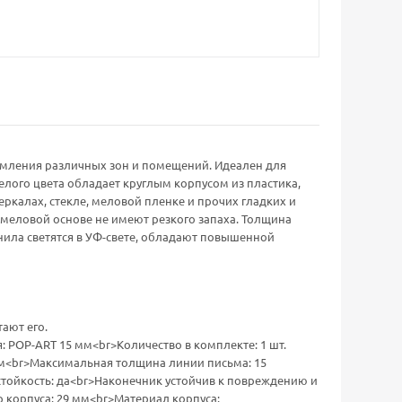
мления различных зон и помещений. Идеален для
елого цвета обладает круглым корпусом из пластика,
еркалах, стекле, меловой пленке и прочих гладких и
-меловой основе не имеют резкого запаха. Толщина
рнила светятся в УФ-свете, обладают повышенной
ают его.
: POP-ART 15 мм<br>Количество в комплекте: 1 шт.
м<br>Максимальная толщина линии письма: 15
стойкость: да<br>Наконечник устойчив к повреждению и
 корпуса: 29 мм<br>Материал корпуса: