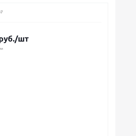
37
руб.
/шт
ии