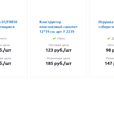
 01/F8850
Конструктор
Игрушка
етящаяся
пластиковый самолет
собери 
12*19 см. арт. F 2239
ного
Мало
Д
я цена
Оптовая цена
Опт
б.
/шт
123
руб.
/шт
98
р
ая цена
Розничная цена
Розн
б.
/шт
185
руб.
/шт
147