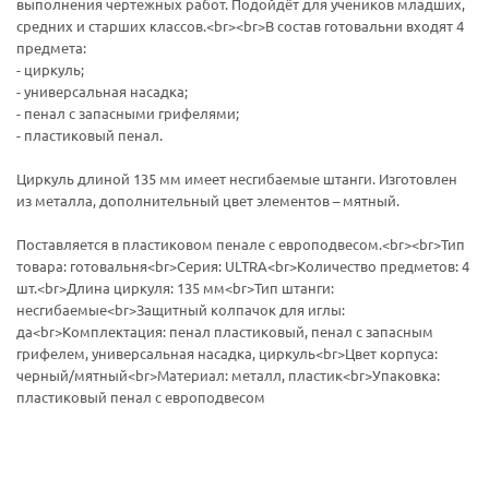
выполнения чертежных работ. Подойдёт для учеников младших,
средних и старших классов.<br><br>В состав готовальни входят 4
предмета:
- циркуль;
- универсальная насадка;
- пенал с запасными грифелями;
- пластиковый пенал.
Циркуль длиной 135 мм имеет несгибаемые штанги. Изготовлен
из металла, дополнительный цвет элементов – мятный.
Поставляется в пластиковом пенале с европодвесом.<br><br>Тип
товара: готовальня<br>Серия: ULTRA<br>Количество предметов: 4
шт.<br>Длина циркуля: 135 мм<br>Тип штанги:
несгибаемые<br>Защитный колпачок для иглы:
да<br>Комплектация: пенал пластиковый, пенал с запасным
грифелем, универсальная насадка, циркуль<br>Цвет корпуса:
черный/мятный<br>Материал: металл, пластик<br>Упаковка:
пластиковый пенал с европодвесом