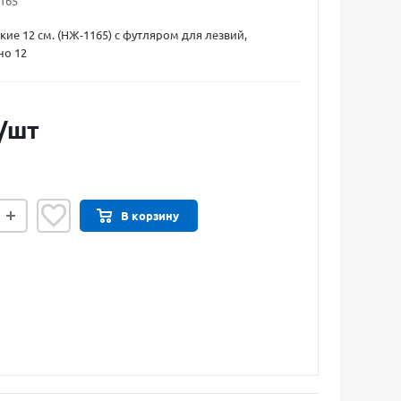
165
ие 12 см. (НЖ-1165) с футляром для лезвий,
но 12
/шт
В корзину