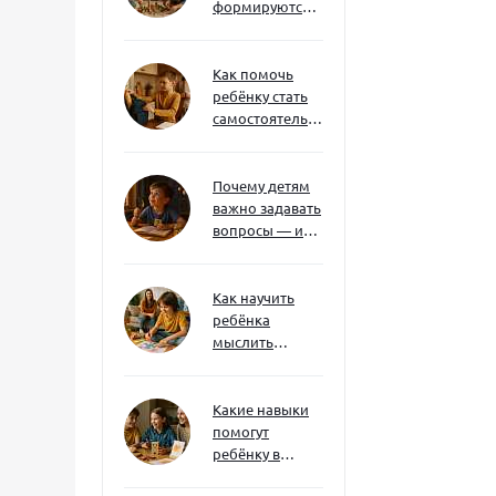
формируются
через игру — и
делают
ребёнка
Как помочь
успешным
ребёнку стать
самостоятельным
без давления и
нотаций
Почему детям
важно задавать
вопросы — и
как не отбить
интерес
Как научить
ребёнка
мыслить
нестандартно
— и не бояться
сложностей
Какие навыки
помогут
ребёнку в
будущем — и