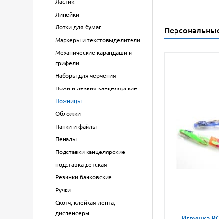
Ластик
Линейки
Лотки для бумаг
Персональны
Маркеры и текстовыделители
Механические карандаши и
грифели
Наборы для черчения
Ножи и лезвия канцелярские
Ножницы
Обложки
Папки и файлы
Пеналы
Подставки канцелярские
подставка детская
Резинки банковские
Ручки
Скотч, клейкая лента,
диспенсеры
Игрушка RG