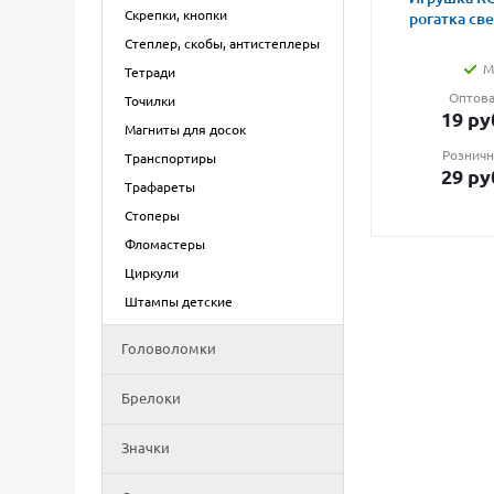
Скрепки, кнопки
рогатка св
Степлер, скобы, антистеплеры
М
Тетради
Оптова
Точилки
19
ру
Магниты для досок
Розничн
Транспортиры
29
ру
Трафареты
Стоперы
Фломастеры
Циркули
Штампы детские
Головоломки
Брелоки
Значки