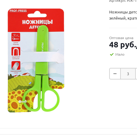
Артикул:
НЖ-1
Ножницы детск
зелёный, крат
Оптовая цена
48
руб.
Мало