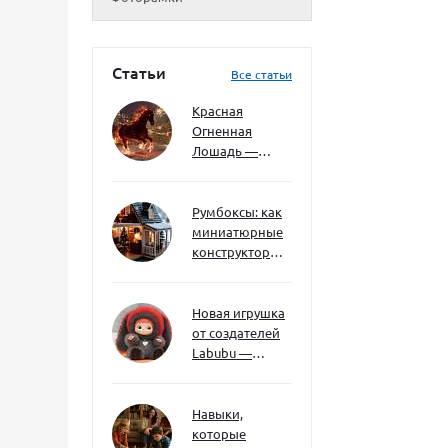
Статьи
Все статьи
Красная
Огненная
Лошадь —
символ 2026
года: чего
ждать и как
Румбоксы: как
подготовиться
миниатюрные
конструкторы
развивают
творческое
мышление и
Новая игрушка
внимание к
от создателей
деталям
Labubu —
Wakuku
Навыки,
которые