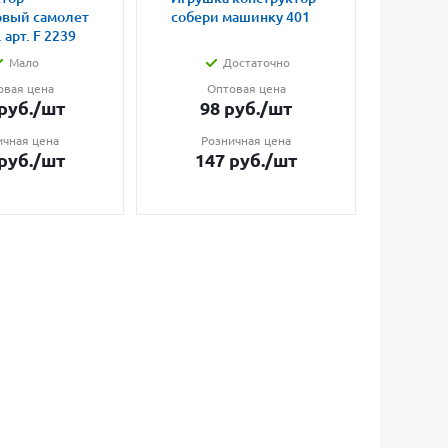
овый самолет
собери машинку 401
попры
 арт. F 2239
светя
Мало
Достаточно
овая цена
Оптовая цена
О
руб.
/шт
98
руб.
/шт
17
ичная цена
Розничная цена
Ро
руб.
/шт
147
руб.
/шт
23