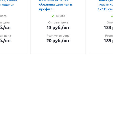
етящаяся
обезьяна цветная в
пластик
профиль
12*19 см.
ного
Много
я цена
Оптовая цена
Опт
б.
/шт
13
руб.
/шт
123
ая цена
Розничная цена
Розн
б.
/шт
20
руб.
/шт
185