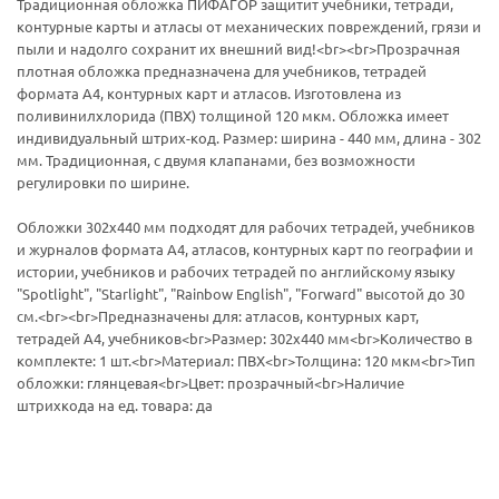
Традиционная обложка ПИФАГОР защитит учебники, тетради,
контурные карты и атласы от механических повреждений, грязи и
пыли и надолго сохранит их внешний вид!<br><br>Прозрачная
плотная обложка предназначена для учебников, тетрадей
формата А4, контурных карт и атласов. Изготовлена из
поливинилхлорида (ПВХ) толщиной 120 мкм. Обложка имеет
индивидуальный штрих-код. Размер: ширина - 440 мм, длина - 302
мм. Традиционная, с двумя клапанами, без возможности
регулировки по ширине.
Обложки 302х440 мм подходят для рабочих тетрадей, учебников
и журналов формата А4, атласов, контурных карт по географии и
истории, учебников и рабочих тетрадей по английскому языку
"Spotlight", "Starlight", "Rainbow English", "Forward" высотой до 30
см.<br><br>Предназначены для: атласов, контурных карт,
тетрадей А4, учебников<br>Размер: 302х440 мм<br>Количество в
комплекте: 1 шт.<br>Материал: ПВХ<br>Толщина: 120 мкм<br>Тип
обложки: глянцевая<br>Цвет: прозрачный<br>Наличие
штрихкода на ед. товара: да