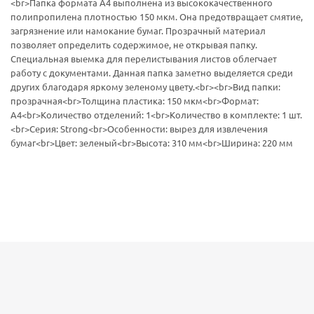
<br>Папка формата А4 выполнена из высококачественного
полипропилена плотностью 150 мкм. Она предотвращает смятие,
загрязнение или намокание бумаг. Прозрачный материал
позволяет определить содержимое, не открывая папку.
Специальная выемка для перелистывания листов облегчает
работу с документами. Данная папка заметно выделяется среди
других благодаря яркому зеленому цвету.<br><br>Вид папки:
прозрачная<br>Толщина пластика: 150 мкм<br>Формат:
А4<br>Количество отделений: 1<br>Количество в комплекте: 1 шт.
<br>Серия: Strong<br>Особенности: вырез для извлечения
бумаг<br>Цвет: зеленый<br>Высота: 310 мм<br>Ширина: 220 мм