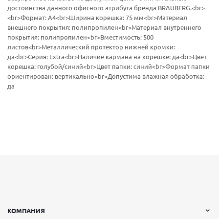
достоинства данного офисного атрибута бренда BRAUBERG.<br>
<br>Формат: А4<br>Ширина корешка: 75 мм<br>Материал
внешнего покрытия: полипропилен<br>Материал внутреннего
покрытия: полипропилен<br>Вместимость: 500
листов<br>Металлический протектор нижней кромки:
да<br>Серия: Extra<br>Наличие кармана на корешке: да<br>Цвет
корешка: голубой/синий<br>Цвет папки: синий<br>Формат папки
ориентирован: вертикально<br>Допустима влажная обработка:
да
КОМПАНИЯ