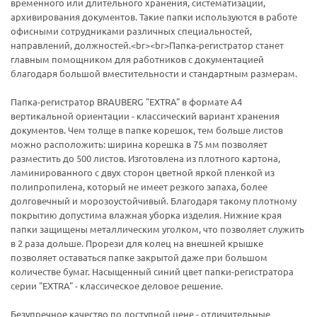
временного или длительного хранения, систематизации,
архивирования документов. Такие папки используются в работе
офисными сотрудниками различных специальностей,
направлений, должностей.<br><br>Папка-регистратор станет
главным помощником для работников с документацией
благодаря большой вместительности и стандартным размерам.
Папка-регистратор BRAUBERG "EXTRA" в формате А4
вертикальной ориентации - классический вариант хранения
документов. Чем толще в папке корешок, тем больше листов
можно расположить: ширина корешка в 75 мм позволяет
разместить до 500 листов. Изготовлена из плотного картона,
ламинированного с двух сторон цветной яркой пленкой из
полипропилена, который не имеет резкого запаха, более
долговечный и морозоустойчивый. Благодаря такому плотному
покрытию допустима влажная уборка изделия. Нижние края
папки защищены металлическим уголком, что позволяет служить
в 2 раза дольше. Прорези для колец на внешней крышке
позволяет оставаться папке закрытой даже при большом
количестве бумаг. Насыщенный синий цвет папки-регистратора
серии "EXTRA" - классическое деловое решение.
Безупречное качество по доступной цене - отличительные