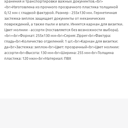
хранения и транспортировки важных документов.<br>
<br>Изготовлена из прочного прозрачного пластика толщиной
0,12 мм с гладкой фактурой. Размер - 255х130 мм. Герметичная
застежка-зиплок защищает документы от механических
повреждений, а также пыли и влаги. Имеется карман для визитки.
Цвет молнии - ассорти (поставляется без возможности выбора).
<br><br>Формат: 255x130 мм<br>Серия: Zipper<br>Фактура:
гладь<br>Количество отделений: 1 шт.<br>Карман для визитки:
да<br>Застежка: зиплок<br>Цвет: прозрачный<br>Цвет молнии:
ассорти<br>Высота: 130 мм<br>Ширина: 255 мм<br>Толщина
пластика: 120 мкм<br>Материал: ПВХ