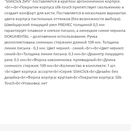
"SlimClick Zefir" поставляется в круглом эргономичном корпусе.
<br><br>Покрытие корпуса silk-touch препятствует скольжению и
создает комфорт для кисти. Поставляется в нескольких вариантах
цвета корпуса пастельных оттенков (без возможности выбора).
Швейцарский пишущий узел PREMEC толщиной 0,5 мм
гарантирует плавное и мягкое письмо, а немецкие синие чернила
DOKUMENTAL – долговечное использование. Ручка
укомплектована сменным стержнем длиной 109 мм. Толщина
линии письма - 0,3 мм. Цвет чернил - синий.<br><br>Цвет чернил:
синий<br>Толщина линии письма: 0.3 мм<br>Диаметр пишущего
узла: 0.5 мм<br>Форма наконечника: пулевидный<br>Длина
сменного стержня: 109 мм<br>Количество в комплекте: 1 шт.
<br>Цвет корпуса: ассорти<br>Серия: SlimClick<br>Дизайн: без
дизайна<br>Форма корпуса: круглая<br>Покрытие корпуса: Silk-
Touch<br>Упаковка: нет