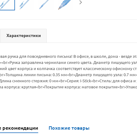
Характеристики
ая ручка для повседневного письма! В офисе, в школе, дома - везде 
br>Ручка заправлена чернилами синего цвета. Диаметр пишущего узла
ий цвет корпуса и колпачка соответствует классическому офисному с
<br>Толщина линии письма: 0.35 мм<br>Диаметр пишущего узла: 0.7 м
лина сменного стержня: 0 мм<br>Серия: I-Stick<br>Стиль: для офиса и
 корпуса: круглая<br>Покрытие корпуса: матовое покрытие<br>Упако
е рекомендации
Похожие товары