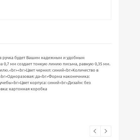
эта ручка будет Вашим надежным и удобным
 0,7 мм создает тонкую линию письма, равную 0,35 мм.
тилю.<br><br>Цвет чернил: синий<br>Количество в
м<br>Одноразовая: да<br>Форма наконечника:
 учебы<br>Цвет корпуса: синий<br>Дизайн: без
вка: картонная коробка