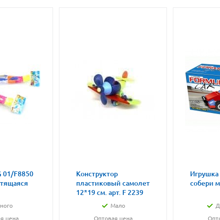
 01/F8850
Конструктор
Игрушка
етящаяся
пластиковый самолет
собери 
12*19 см. арт. F 2239
ного
Мало
Д
я цена
Оптовая цена
Опт