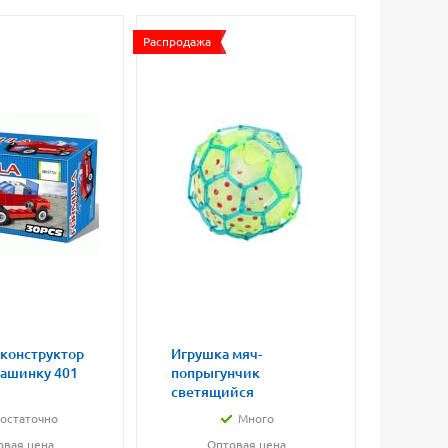
Распродажа
 конструктор
Игрушка мяч-
Магни
машинку 401
попрыгунчик
влюбл
светящийся
малые
остаточно
Много
овая цена
Оптовая цена
О