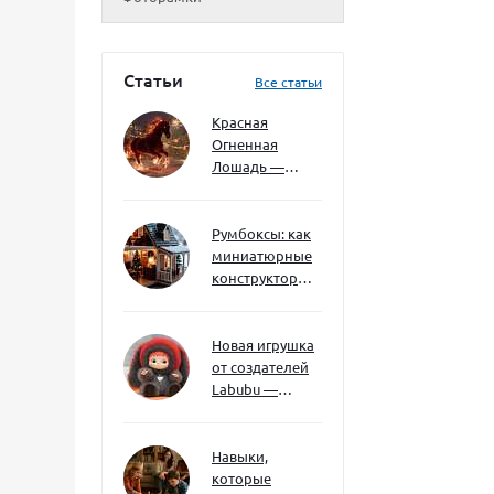
Статьи
Все статьи
Красная
Огненная
Лошадь —
символ 2026
года: чего
ждать и как
Румбоксы: как
подготовиться
миниатюрные
конструкторы
развивают
творческое
мышление и
Новая игрушка
внимание к
от создателей
деталям
Labubu —
Wakuku
Навыки,
которые