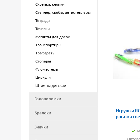
Скрепки, кнопки
Степлер, скобы, антистеплеры
Тетради
Точилки
Магниты для досок
Транспортиры
Трафареты
Стоперы
Фломастеры
Циркули
Штампы детские
Головоломки
Игрушка RG
Брелоки
рогатка св
Значки
М
Оптова