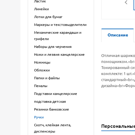
Ластик
Линейки
Лотки для бумаг
Маркеры и текстовыделители
Механические карандаши и
Описание
грифели
Наборы для черчения
Ножи и лезвия канцелярские
Отличная шариков
помощником.<br><
Ножницы
Тонированный син
Обложки
комплекте: 1 шт.
Папки и файлы
стандартный<br>Д
дизайна<br>Форма
Пеналы
Подставки канцелярские
подставка детская
Резинки банковские
Ручки
Скотч, клейкая лента,
Персональны
диспенсеры