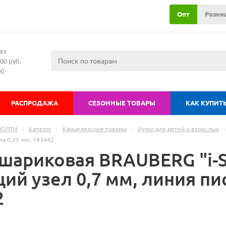
Опт
Розни
аз
00 руб.
00
РАСПРОДАЖА
СЕЗОННЫЕ ТОВАРЫ
КАК КУПИТ
МОЛТИ
-
Каталог
-
Канцелярские товары
-
Ручки для детей и взрослых
-
ма 0,35 мм, 143442
 шариковая BRAUBERG "i-
й узел 0,7 мм, линия пис
2