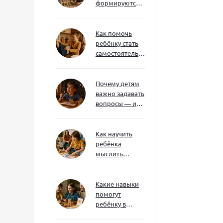
формируются
через игру — и
делают
ребёнка
Как помочь
успешным
ребёнку стать
самостоятельным
без давления и
нотаций
Почему детям
важно задавать
вопросы — и
как не отбить
интерес
Как научить
ребёнка
мыслить
нестандартно
— и не бояться
сложностей
Какие навыки
помогут
ребёнку в
будущем — и