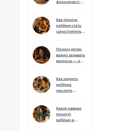
формируются
через игру — и
делают
ребёнка
Как помочь
успешным
ребёнку стать
самостоятельным
без давления и
нотаций
Почему детям
важно задавать
вопросы — и
как не отбить
интерес
Как научить
ребёнка
мыслить
нестандартно
— и не бояться
сложностей
Какие навыки
помогут
ребёнку в
будущем — и