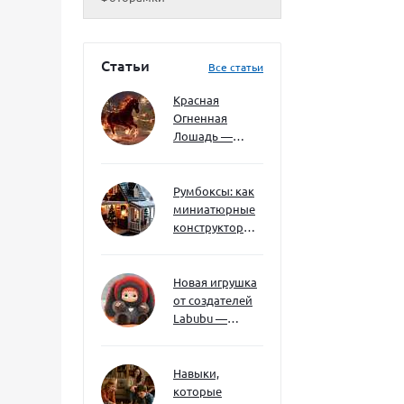
Статьи
Все статьи
Красная
Огненная
Лошадь —
символ 2026
года: чего
ждать и как
Румбоксы: как
подготовиться
миниатюрные
конструкторы
развивают
творческое
мышление и
Новая игрушка
внимание к
от создателей
деталям
Labubu —
Wakuku
Навыки,
которые