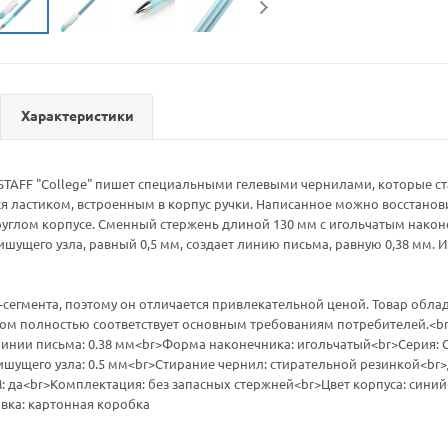
Характеристики
STAFF "College" пишет специальными гелевыми чернилами, которые ст
ся ластиком, встроенным в корпус ручки. Написанное можно восстанов
круглом корпусе. Сменный стержень длиной 130 мм с игольчатым нако
ишущего узла, равный 0,5 мм, создает линию письма, равную 0,38 мм.
-сегмента, поэтому он отличается привлекательной ценой. Товар обл
том полностью соответствует основным требованиям потребителей.<br
инии письма: 0.38 мм<br>Форма наконечника: игольчатый<br>Серия: C
шущего узла: 0.5 мм<br>Стирание чернил: стирательной резинкой<br>
 да<br>Комплектация: без запасных стержней<br>Цвет корпуса: синий
вка: картонная коробка