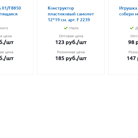
 01/F8850
Конструктор
Игрушка
етящаяся
пластиковый самолет
собери 
12*19 см. арт. F 2239
ного
Мало
Д
я цена
Оптовая цена
Опт
б.
/шт
123
руб.
/шт
98
р
ая цена
Розничная цена
Розн
б.
/шт
185
руб.
/шт
147