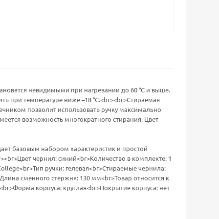
ановятся невидимыми при нагревании до 60 °С и выше.
ить при температуре ниже –18 °С.<br><br>Стираемая
нечником позволит использовать ручку максимально
 Имеется возможность многократного стирания. Цвет
адает базовым набором характеристик и простой
><br>Цвет чернил: синий<br>Количество в комплекте: 1
ollege<br>Тип ручки: гелевая<br>Стираемые чернила:
Длина сменного стержня: 130 мм<br>Товар относится к
<br>Форма корпуса: круглая<br>Покрытие корпуса: нет