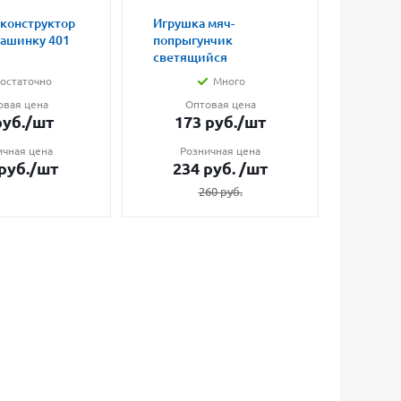
 конструктор
Игрушка мяч-
Магни
машинку 401
попрыгунчик
влюбл
светящийся
малые
остаточно
Много
овая цена
Оптовая цена
О
уб.
/шт
173
руб.
/шт
7
ичная цена
Розничная цена
Ро
руб.
/шт
234
руб.
/шт
1
260
руб.