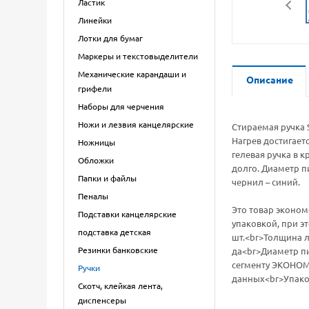
Ластик
Линейки
Лотки для бумаг
Маркеры и текстовыделители
Механические карандаши и
Описание
грифели
Наборы для черчения
Ножи и лезвия канцелярские
Стираемая ручка 
Нагрев достигает
Ножницы
гелевая ручка в 
Обложки
долго. Диаметр п
Папки и файлы
чернил – синий.
Пеналы
Это товар эконом
Подставки канцелярские
упаковкой, при э
подставка детская
шт.<br>Толщина л
Резинки банковские
да<br>Диаметр пи
сегменту ЭКОНОМ:
Ручки
данных<br>Упако
Скотч, клейкая лента,
диспенсеры