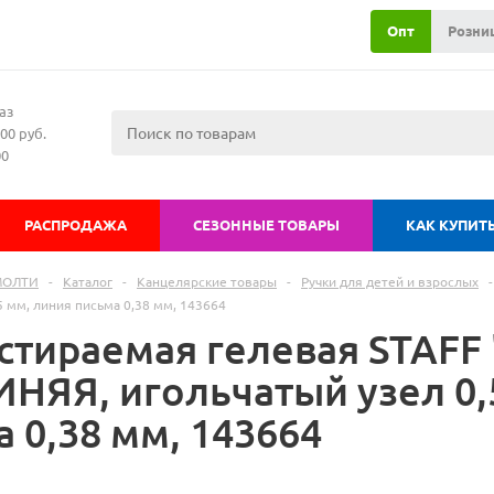
Опт
Розни
аз
00 руб.
00
РАСПРОДАЖА
СЕЗОННЫЕ ТОВАРЫ
КАК КУПИТ
МОЛТИ
-
Каталог
-
Канцелярские товары
-
Ручки для детей и взрослых
-
5 мм, линия письма 0,38 мм, 143664
стираемая гелевая STAFF 
ИНЯЯ, игольчатый узел 0,
 0,38 мм, 143664