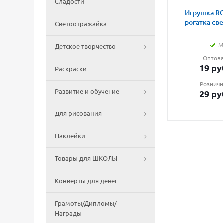
Сладости
Игрушка RG
рогатка св
Светоотражайка
М
Детское творчество
Оптова
19
ру
Раскраски
Розничн
Развитие и обучение
29
ру
Для рисования
Наклейки
Товары для ШКОЛЫ
Конверты для денег
Грамоты/Дипломы/
Награды