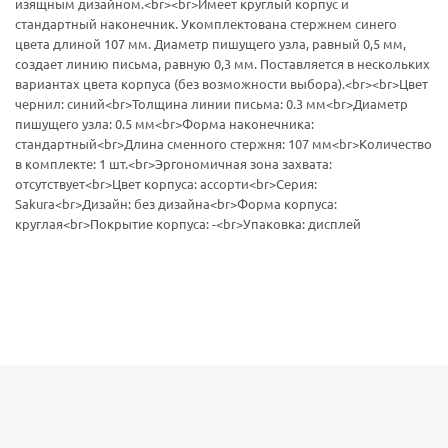
изящным дизайном.<br><br>Имеет круглый корпус и
стандартный наконечник. Укомплектована стержнем синего
цвета длиной 107 мм. Диаметр пишущего узла, равный 0,5 мм,
создает линию письма, равную 0,3 мм. Поставляется в нескольких
вариантах цвета корпуса (без возможности выбора).<br><br>Цвет
чернил: синий<br>Толщина линии письма: 0.3 мм<br>Диаметр
пишущего узла: 0.5 мм<br>Форма наконечника:
стандартный<br>Длина сменного стержня: 107 мм<br>Количество
в комплекте: 1 шт.<br>Эргономичная зона захвата:
отсутствует<br>Цвет корпуса: ассорти<br>Серия:
Sakura<br>Дизайн: без дизайна<br>Форма корпуса:
круглая<br>Покрытие корпуса: -<br>Упаковка: дисплей