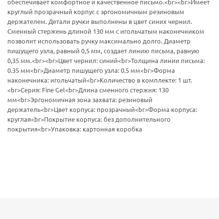
обеспечивает комфортное и качественное письмо.<br><br>Имеет
круглый прозрачный корпус с эргономичным резиновым
держателем. Детали ручки выполнены в цвет синих чернил.
Сменный стержень длиной 130 мм с игольчатым наконечником
позволит использовать ручку максимально долго. Диаметр
пишущего узла, равный 0,5 мм, создает линию письма, равную
0,35 мм.<br><br>Цвет чернил: синий<br>Толщина линии письма:
0.35 мм<br>Диаметр пишущего узла: 0.5 мм<br>Форма
наконечника: игольчатый<br>Количество в комплекте: 1 шт.
<br>Серия: Fine Gel<br>Длина сменного стержня: 130
мм<br>Эргономичная зона захвата: резиновый
держатель<br>Цвет корпуса: прозрачный<br>Форма корпуса:
круглая<br>Покрытие корпуса: без дополнительного
покрытия<br>Упаковка: картонная коробка