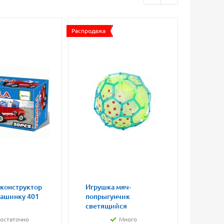
Распродажа
 конструктор
Игрушка мяч-
Магни
машинку 401
попрыгунчик
влюбл
светящийся
малые
остаточно
Много