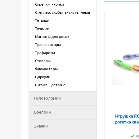
Скрепки, кнопки
Степлер, скобы, антистеплеры
Тетради
Точилки
Магниты для досок
Транспортиры
Трафареты
Стоперы
Фломастеры
Циркули
Штампы детские
Головоломки
Брелоки
Игрушка RG
рогатка св
Значки
М