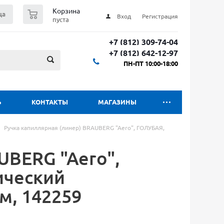
0
Корзина
ца
Вход
Регистрация
пуста
+7 (812) 309-74-04
+7 (812) 642-12-97
ПН-ПТ 10:00-18:00
Ь
КОНТАКТЫ
МАГАЗИНЫ
Ручка капиллярная (линер) BRAUBERG "Aero", ГОЛУБАЯ,
UBERG "Aero",
ический
м, 142259