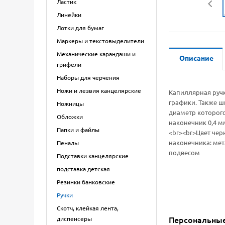
Ластик
Линейки
Лотки для бумаг
Маркеры и текстовыделители
Механические карандаши и
Описание
грифели
Наборы для черчения
Ножи и лезвия канцелярские
Капиллярная ручк
графики. Также ш
Ножницы
диаметр которого
Обложки
наконечник 0,4 м
Папки и файлы
<br><br>Цвет чер
наконечника: мет
Пеналы
подвесом
Подставки канцелярские
подставка детская
Резинки банковские
Ручки
Скотч, клейкая лента,
диспенсеры
Персональны