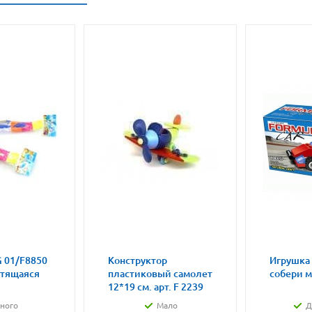
 01/F8850
Конструктор
Игрушка
етящаяся
пластиковый самолет
собери 
12*19 см. арт. F 2239
ного
Мало
Д