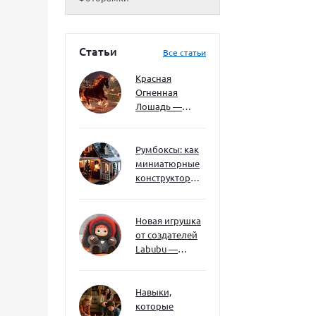
Статьи
Все статьи
Красная
Огненная
Лошадь —
символ 2026
года: чего
ждать и как
Румбоксы: как
подготовиться
миниатюрные
конструкторы
развивают
творческое
мышление и
Новая игрушка
внимание к
от создателей
деталям
Labubu —
Wakuku
Навыки,
которые