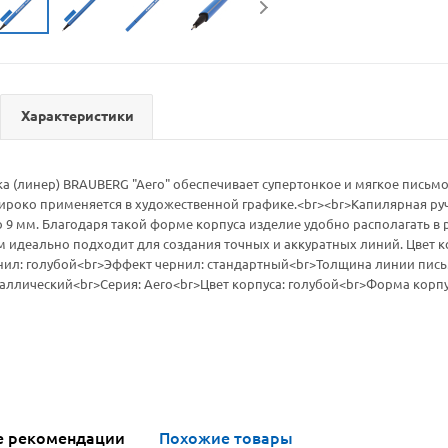
Характеристики
а (линер) BRAUBERG "Aero" обеспечивает супертонкое и мягкое письмо
ироко применяется в художественной графике.<br><br>Капилярная руч
 9 мм. Благодаря такой форме корпуса изделие удобно располагать в
м идеально подходит для создания точных и аккуратных линий. Цвет ко
нил: голубой<br>Эффект чернил: стандартный<br>Толщина линии письма
аллический<br>Серия: Aero<br>Цвет корпуса: голубой<br>Форма корпу
е рекомендации
Похожие товары