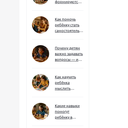
формируются
через игру — и
делают
ребёнка
Как помочь
успешным
ребёнку стать
самостоятельным
без давления и
нотаций
Почему детям
важно задавать
вопросы — и
как не отбить
интерес
Как научить
ребёнка
мыслить
нестандартно
— и не бояться
сложностей
Какие навыки
помогут
ребёнку в
будущем — и