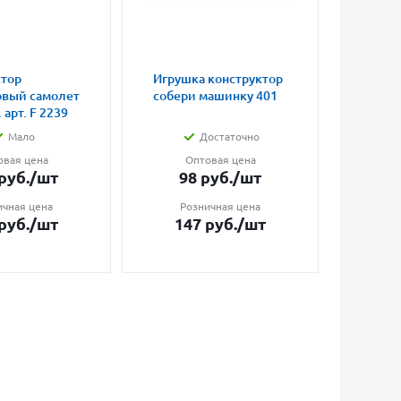
ктор
Игрушка конструктор
Игруш
овый самолет
собери машинку 401
попры
 арт. F 2239
светя
Мало
Достаточно
овая цена
Оптовая цена
О
руб.
/шт
98
руб.
/шт
17
ичная цена
Розничная цена
Ро
руб.
/шт
147
руб.
/шт
23