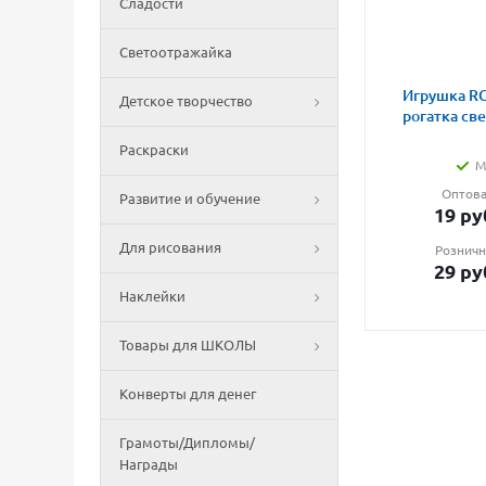
Сладости
Светоотражайка
Игрушка RG
Детское творчество
рогатка св
Раскраски
М
Оптова
Развитие и обучение
19
ру
Для рисования
Розничн
29
ру
Наклейки
Товары для ШКОЛЫ
Конверты для денег
Грамоты/Дипломы/
Награды