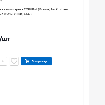
09
ая капиллярная CORVINA (Италия) No Problem,
а 0,5мм, синяя, 41425
/шт
В корзину