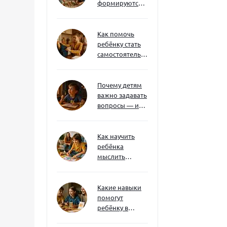
формируются
через игру — и
делают
ребёнка
Как помочь
успешным
ребёнку стать
самостоятельным
без давления и
нотаций
Почему детям
важно задавать
вопросы — и
как не отбить
интерес
Как научить
ребёнка
мыслить
нестандартно
— и не бояться
сложностей
Какие навыки
помогут
ребёнку в
будущем — и