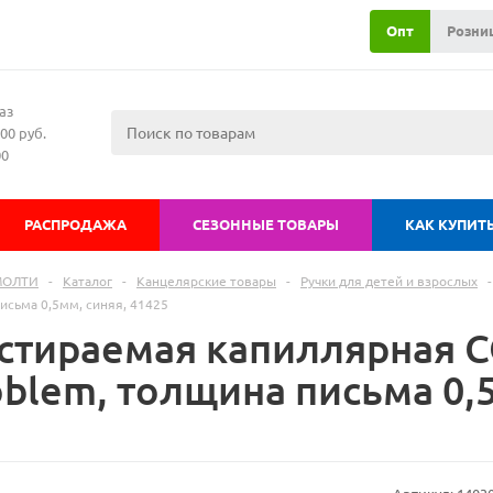
Опт
Розни
аз
00 руб.
00
РАСПРОДАЖА
СЕЗОННЫЕ ТОВАРЫ
КАК КУПИТ
МОЛТИ
-
Каталог
-
Канцелярские товары
-
Ручки для детей и взрослых
-
исьма 0,5мм, синяя, 41425
 стираемая капиллярная 
blem, толщина письма 0,5