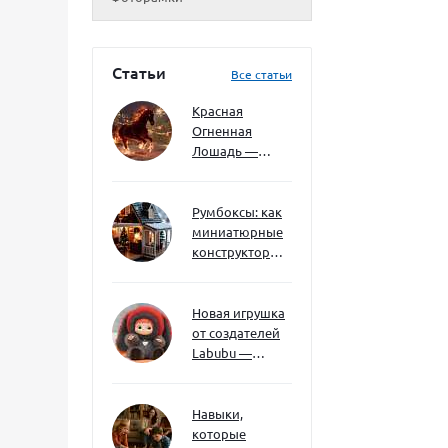
Статьи
Все статьи
Красная
Огненная
Лошадь —
символ 2026
года: чего
ждать и как
Румбоксы: как
подготовиться
миниатюрные
конструкторы
развивают
творческое
мышление и
Новая игрушка
внимание к
от создателей
деталям
Labubu —
Wakuku
Навыки,
которые