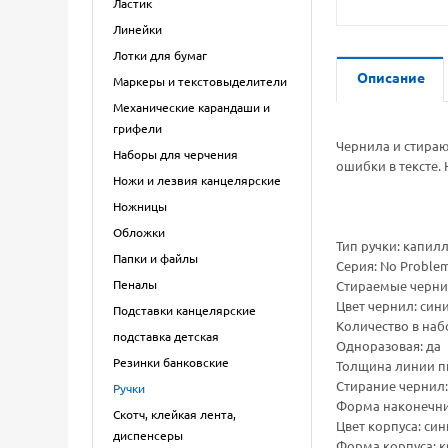
Ластик
Линейки
Лотки для бумаг
Описание
Маркеры и текстовыделители
Механические карандаши и
грифели
Чернила и стираю
Наборы для черчения
ошибки в тексте. 
Ножи и лезвия канцелярские
Ножницы
Обложки
Тип ручки: капил
Папки и файлы
Серия: No Proble
Пеналы
Стираемые черни
Цвет чернил: син
Подставки канцелярские
Количество в набо
подставка детская
Одноразовая: да
Резинки банковские
Толщина линии пи
Стирание чернил
Ручки
Форма наконечни
Скотч, клейкая лента,
Цвет корпуса: си
диспенсеры
Форма корпуса: к