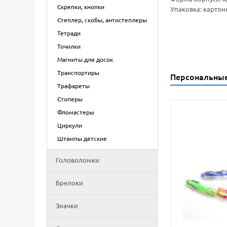
Скрепки, кнопки
Упаковка: картон
Степлер, скобы, антистеплеры
Тетради
Точилки
Магниты для досок
Транспортиры
Персональны
Трафареты
Стоперы
Фломастеры
Циркули
Штампы детские
Головоломки
Брелоки
Значки