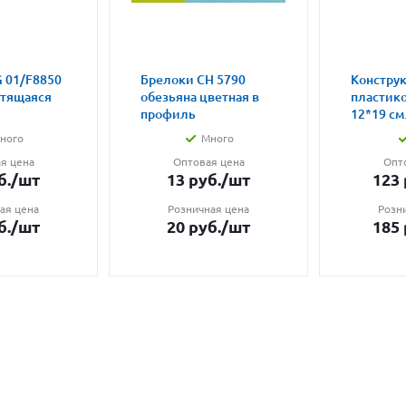
 01/F8850
Брелоки CH 5790
Констру
етящаяся
обезьяна цветная в
пластик
профиль
12*19 см.
ного
Много
я цена
Оптовая цена
Опт
б.
/шт
13
руб.
/шт
123
ая цена
Розничная цена
Розн
б.
/шт
20
руб.
/шт
185