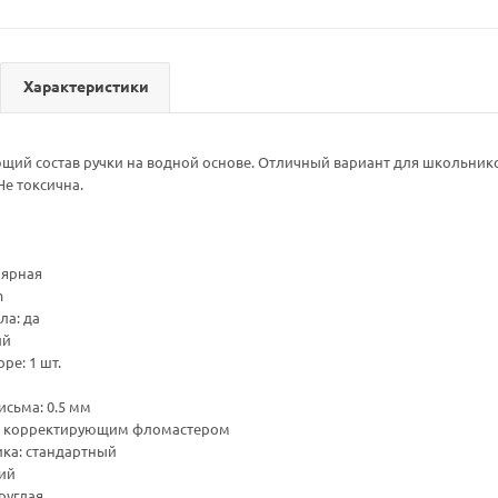
Характеристики
щий состав ручки на водной основе. Отличный вариант для школьнико
Не токсична.
лярная
m
ла: да
ий
ре: 1 шт.
сьма: 0.5 мм
: корректирующим фломастером
ка: стандартный
ний
руглая