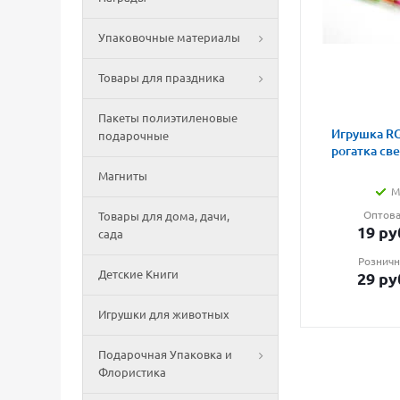
Упаковочные материалы
Товары для праздника
Пакеты полиэтиленовые
Игрушка RG
подарочные
рогатка св
Магниты
М
Оптова
Товары для дома, дачи,
19
ру
сада
Розничн
Детские Книги
29
ру
Игрушки для животных
Подарочная Упаковка и
Флористика