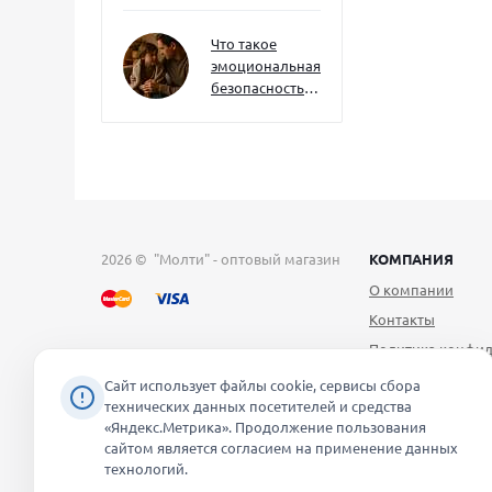
как развивать
их уже сейчас
Что такое
эмоциональная
безопасность
— и как создать
её в семье
2026 © "Молти" - оптовый магазин
КОМПАНИЯ
О компании
Контакты
Политика конфид
Публичная оферт
Сайт использует файлы cookie, сервисы сбора
технических данных посетителей и средства
Согласие на обра
«Яндекс.Метрика». Продолжение пользования
персональных д
сайтом является согласием на применение данных
Уведомление об 
технологий.
файлов cookie