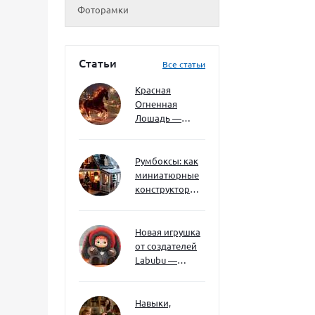
Фоторамки
Статьи
Все статьи
Красная
Огненная
Лошадь —
символ 2026
года: чего
ждать и как
Румбоксы: как
подготовиться
миниатюрные
конструкторы
развивают
творческое
мышление и
Новая игрушка
внимание к
от создателей
деталям
Labubu —
Wakuku
Навыки,