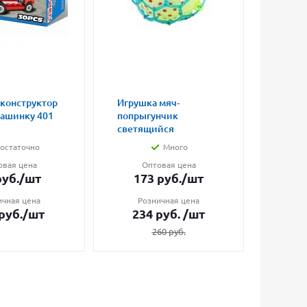
 конструктор
Игрушка мяч-
Магни
машинку 401
попрыгунчик
влюбл
светящийся
малые
остаточно
Много
овая цена
Оптовая цена
О
уб.
/шт
173
руб.
/шт
7
ичная цена
Розничная цена
Ро
руб.
/шт
234
руб.
/шт
1
260
руб.