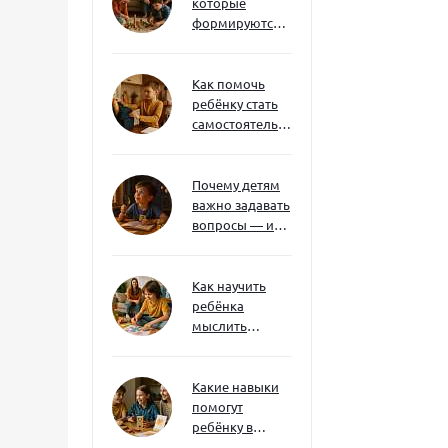
которые
формируются
через игру — и
делают
ребёнка
Как помочь
успешным
ребёнку стать
самостоятельным
без давления и
нотаций
Почему детям
важно задавать
вопросы — и
как не отбить
интерес
Как научить
ребёнка
мыслить
нестандартно
— и не бояться
сложностей
Какие навыки
помогут
ребёнку в
будущем — и