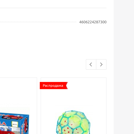
4606224287300
Распродажа