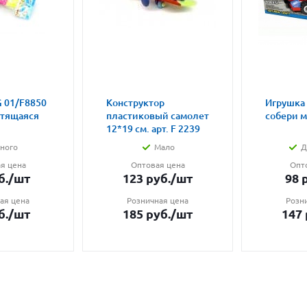
 01/F8850
Конструктор
Игрушка
етящаяся
пластиковый самолет
собери 
12*19 см. арт. F 2239
ного
Мало
Д
я цена
Оптовая цена
Опт
б.
/шт
123
руб.
/шт
98
р
ая цена
Розничная цена
Розн
б.
/шт
185
руб.
/шт
147