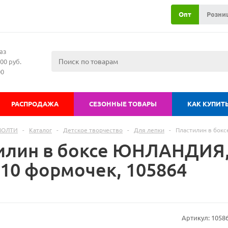
Опт
Розни
аз
00 руб.
00
РАСПРОДАЖА
СЕЗОННЫЕ ТОВАРЫ
КАК КУПИТ
МОЛТИ
-
Каталог
-
Детское творчество
-
Для лепки
-
Пластилин в бокс
илин в боксе ЮНЛАНДИЯ, 7
 10 формочек, 105864
Артикул:
1058