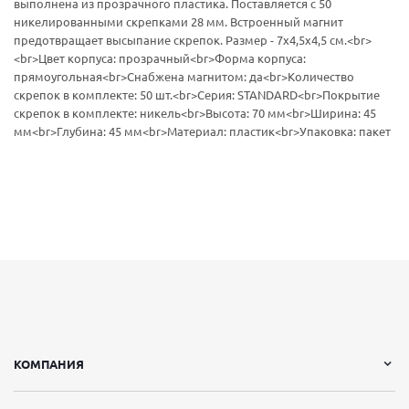
выполнена из прозрачного пластика. Поставляется с 50
никелированными скрепками 28 мм. Встроенный магнит
предотвращает высыпание скрепок. Размер - 7x4,5х4,5 см.<br>
<br>Цвет корпуса: прозрачный<br>Форма корпуса:
прямоугольная<br>Снабжена магнитом: да<br>Количество
скрепок в комплекте: 50 шт.<br>Серия: STANDARD<br>Покрытие
скрепок в комплекте: никель<br>Высота: 70 мм<br>Ширина: 45
мм<br>Глубина: 45 мм<br>Материал: пластик<br>Упаковка: пакет
КОМПАНИЯ