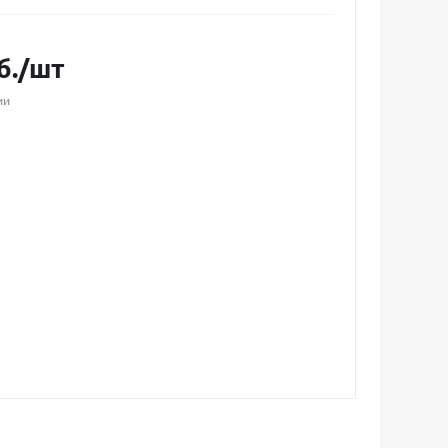
б.
/шт
ии