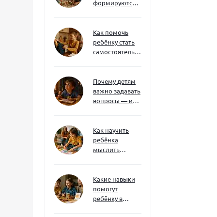
формируются
через игру — и
делают
ребёнка
Как помочь
успешным
ребёнку стать
самостоятельным
без давления и
нотаций
Почему детям
важно задавать
вопросы — и
как не отбить
интерес
Как научить
ребёнка
мыслить
нестандартно
— и не бояться
сложностей
Какие навыки
помогут
ребёнку в
будущем — и