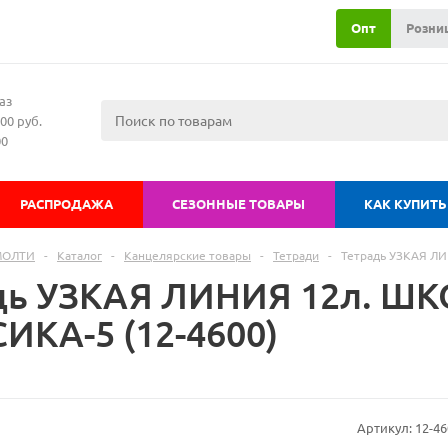
Опт
Розни
аз
00 руб.
00
РАСПРОДАЖА
СЕЗОННЫЕ ТОВАРЫ
КАК КУПИТЬ
МОЛТИ
-
Каталог
-
Канцелярские товары
-
Тетради
-
Тетрадь УЗКАЯ Л
дь УЗКАЯ ЛИНИЯ 12л. Ш
ИКА-5 (12-4600)
Артикул:
12-46