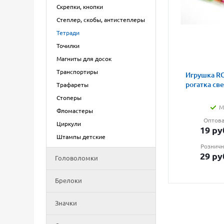
Скрепки, кнопки
Степлер, скобы, антистеплеры
Тетради
Точилки
Магниты для досок
Транспортиры
Игрушка RG
рогатка св
Трафареты
Стоперы
М
Фломастеры
Оптова
Циркули
19
ру
Штампы детские
Розничн
29
ру
Головоломки
Брелоки
Значки