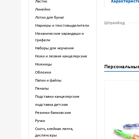
Характерист
Ластик
Линейки
Лотки для бумаг
ШтрихКод
Маркеры и текстовыделители
Механические карандаши и
грифели
Наборы для черчения
Ножи и лезвия канцелярские
Ножницы
Персональны
Обложки
Папки и файлы
Пеналы
Подставки канцелярские
подставка детская
Резинки банковские
Ручки
Скотч, клейкая лента,
диспенсеры