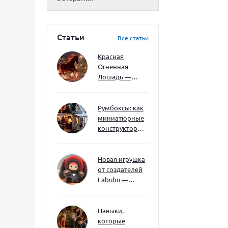
Статьи
Все статьи
Красная
Огненная
Лошадь —
символ 2026
года: чего
ждать и как
Румбоксы: как
подготовиться
миниатюрные
конструкторы
развивают
творческое
мышление и
Новая игрушка
внимание к
от создателей
деталям
Labubu —
Wakuku
Навыки,
которые