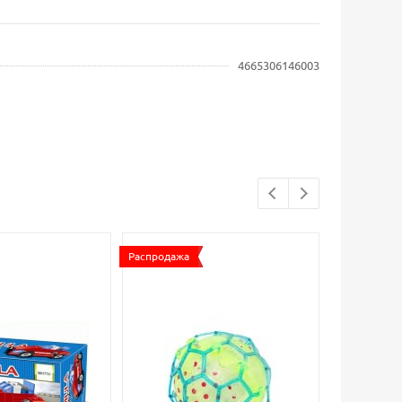
4665306146003
Распродажа