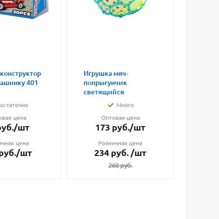
 конструктор
Игрушка мяч-
Магни
машинку 401
попрыгунчик
влюбл
светящийся
малые
остаточно
Много
овая цена
Оптовая цена
О
уб.
/шт
173
руб.
/шт
7
ичная цена
Розничная цена
Ро
руб.
/шт
234
руб.
/шт
1
260
руб.