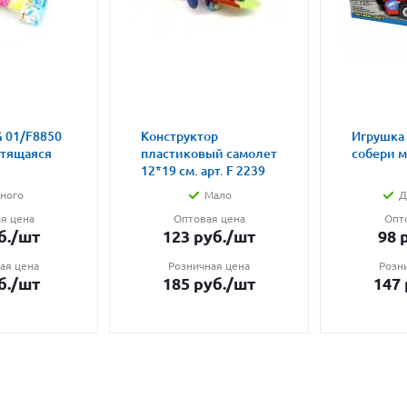
 01/F8850
Конструктор
Игрушка
етящаяся
пластиковый самолет
собери 
12*19 см. арт. F 2239
ного
Мало
Д
я цена
Оптовая цена
Опт
б.
/шт
123
руб.
/шт
98
р
ая цена
Розничная цена
Розн
б.
/шт
185
руб.
/шт
147