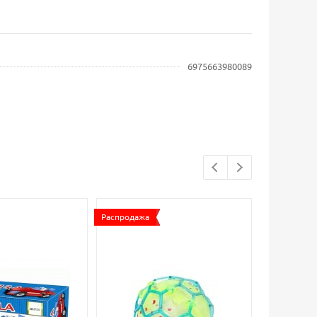
6975663980089
Распродажа