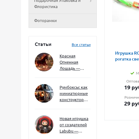
Подарочная Упаковка и
Флористика
Фоторамки
Статьи
Все статьи
Игрушка RG
Красная
рогатка св
Огненная
Лошадь —
М
символ 2026
года: чего
Оптова
19
ру
ждать и как
Румбоксы: как
подготовиться
миниатюрные
Розничн
конструкторы
29
ру
развивают
творческое
мышление и
Новая игрушка
внимание к
от создателей
деталям
Labubu —
Wakuku