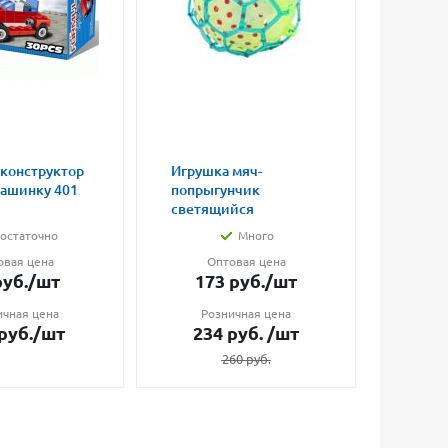
 конструктор
Игрушка мяч-
Магни
машинку 401
попрыгунчик
влюбл
светящийся
малые
остаточно
Много
овая цена
Оптовая цена
О
уб.
/шт
173
руб.
/шт
7
ичная цена
Розничная цена
Ро
руб.
/шт
234
руб.
/шт
1
260
руб.