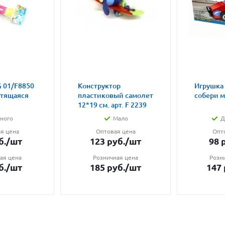
 01/F8850
Конструктор
Игрушка
етящаяся
пластиковый самолет
собери 
12*19 см. арт. F 2239
ного
Мало
Д
я цена
Оптовая цена
Опт
б.
/шт
123
руб.
/шт
98
р
ая цена
Розничная цена
Розн
б.
/шт
185
руб.
/шт
147