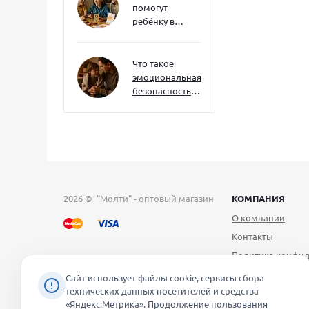
помогут
ребёнку в
будущем — и
как развивать
их уже сейчас
Что такое
эмоциональная
безопасность
— и как создать
её в семье
2026 © "Молти" - оптовый магазин
КОМПАНИЯ
О компании
Контакты
Политика конфид
Публичная оферт
Сайт использует файлы cookie, сервисы сбора
технических данных посетителей и средства
Согласие на обра
«Яндекс.Метрика». Продолжение пользования
персональных д