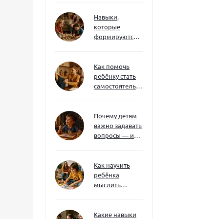
Навыки,
которые
формируются
через игру — и
делают
ребёнка
Как помочь
успешным
ребёнку стать
самостоятельным
без давления и
нотаций
Почему детям
важно задавать
вопросы — и
как не отбить
интерес
Как научить
ребёнка
мыслить
нестандартно
— и не бояться
сложностей
Какие навыки