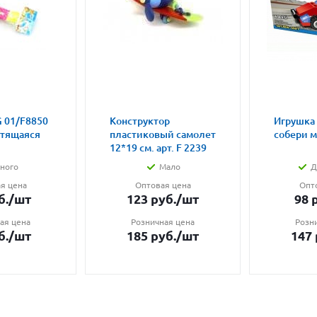
 01/F8850
Конструктор
Игрушка
етящаяся
пластиковый самолет
собери 
12*19 см. арт. F 2239
ного
Мало
Д
я цена
Оптовая цена
Опт
б.
/шт
123
руб.
/шт
98
р
ая цена
Розничная цена
Розн
б.
/шт
185
руб.
/шт
147