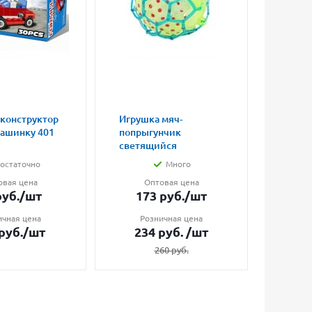
 конструктор
Игрушка мяч-
Магни
машинку 401
попрыгунчик
влюбл
светящийся
малые
остаточно
Много
овая цена
Оптовая цена
О
уб.
/шт
173
руб.
/шт
7
ичная цена
Розничная цена
Ро
руб.
/шт
234
руб.
/шт
1
260
руб.