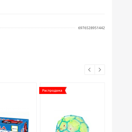
6976528951442
Распродажа