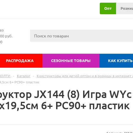
Опт
Розни
аз
00 руб.
00
РАСПРОДАЖА
СЕЗОННЫЕ ТОВАРЫ
КАК КУПИТЬ
МОЛТИ
-
Каталог
-
Конструкторы для детей оптом и в розницу в интернет 
9,5см 6+ РС90+ пластик
руктор JX144 (8) Игра WY
х19,5см 6+ РС90+ пластик