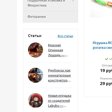
Подарочная Упаковка и
Флористика
Фоторамки
Статьи
Все статьи
Игрушка RG
Красная
рогатка св
Огненная
Лошадь —
М
символ 2026
года: чего
Оптова
19
ру
ждать и как
Румбоксы: как
подготовиться
миниатюрные
Розничн
конструкторы
29
ру
развивают
творческое
мышление и
Новая игрушка
внимание к
от создателей
деталям
Labubu —
Wakuku