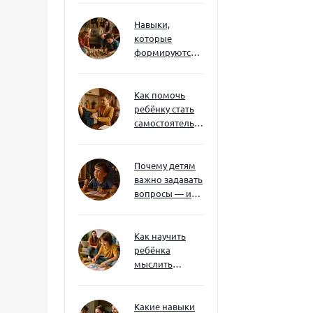
Навыки,
которые
формируются
через игру — и
делают
ребёнка
Как помочь
успешным
ребёнку стать
самостоятельным
без давления и
нотаций
Почему детям
важно задавать
вопросы — и
как не отбить
интерес
Как научить
ребёнка
мыслить
нестандартно
— и не бояться
сложностей
Какие навыки