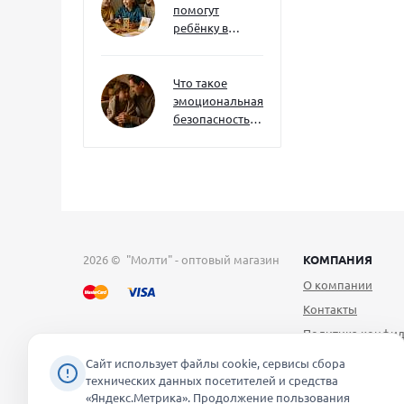
помогут
ребёнку в
будущем — и
как развивать
их уже сейчас
Что такое
эмоциональная
безопасность
— и как создать
её в семье
2026 © "Молти" - оптовый магазин
КОМПАНИЯ
О компании
Контакты
Политика конфид
Публичная оферт
Сайт использует файлы cookie, сервисы сбора
технических данных посетителей и средства
Согласие на обра
«Яндекс.Метрика». Продолжение пользования
персональных д