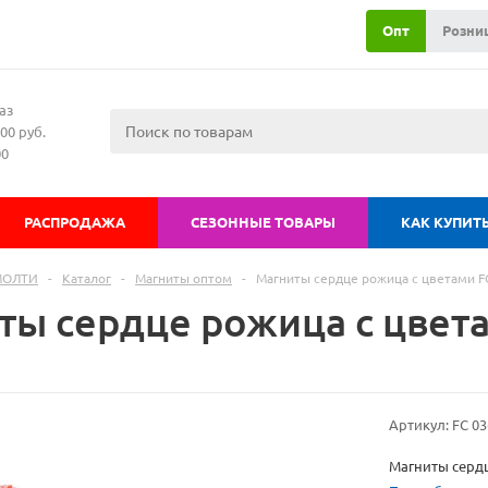
Опт
Розни
аз
00 руб.
00
РАСПРОДАЖА
СЕЗОННЫЕ ТОВАРЫ
КАК КУПИТ
МОЛТИ
-
Каталог
-
Магниты оптом
-
Магниты сердце рожица с цветами F
ты сердце рожица с цвета
Артикул:
FC 03
Магниты сердц