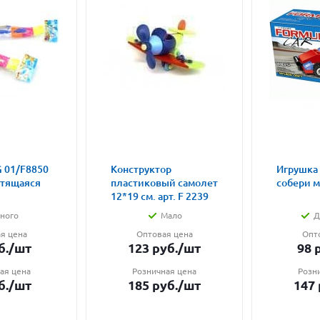
 01/F8850
Конструктор
Игрушка
етящаяся
пластиковый самолет
собери 
12*19 см. арт. F 2239
ного
Мало
Д
я цена
Оптовая цена
Опт
б.
/шт
123
руб.
/шт
98
р
ая цена
Розничная цена
Розн
б.
/шт
185
руб.
/шт
147