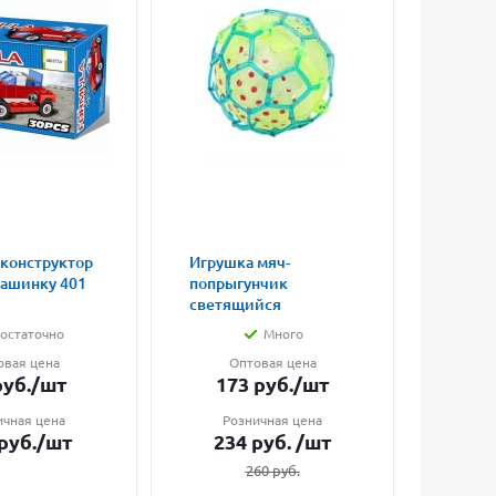
 конструктор
Игрушка мяч-
Магни
машинку 401
попрыгунчик
влюбл
светящийся
малые
остаточно
Много
овая цена
Оптовая цена
О
уб.
/шт
173
руб.
/шт
7
ичная цена
Розничная цена
Ро
руб.
/шт
234
руб.
/шт
1
260
руб.