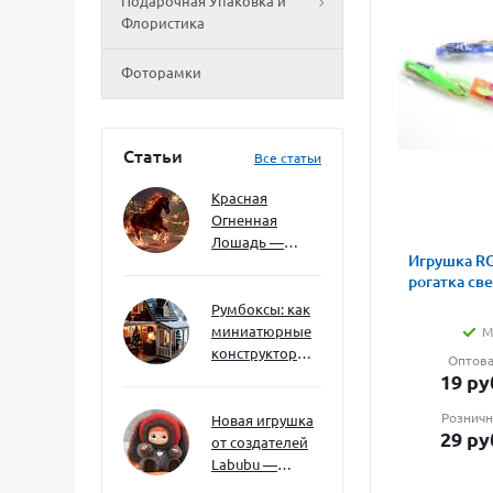
Подарочная Упаковка и
Флористика
Фоторамки
Статьи
Все статьи
Красная
Огненная
Лошадь —
Игрушка RG
символ 2026
рогатка св
года: чего
ждать и как
Румбоксы: как
подготовиться
миниатюрные
М
конструкторы
Оптова
развивают
19
ру
творческое
Розничн
мышление и
Новая игрушка
29
ру
внимание к
от создателей
деталям
Labubu —
Wakuku