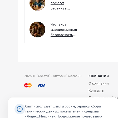
помогут
ребёнку в
будущем — и
как развивать
их уже сейчас
Что такое
эмоциональная
безопасность
— и как создать
её в семье
2026 © "Молти" - оптовый магазин
КОМПАНИЯ
О компании
Контакты
Политика конфид
Публичная оферт
Сайт использует файлы cookie, сервисы сбора
технических данных посетителей и средства
Согласие на обра
«Яндекс.Метрика». Продолжение пользования
персональных д