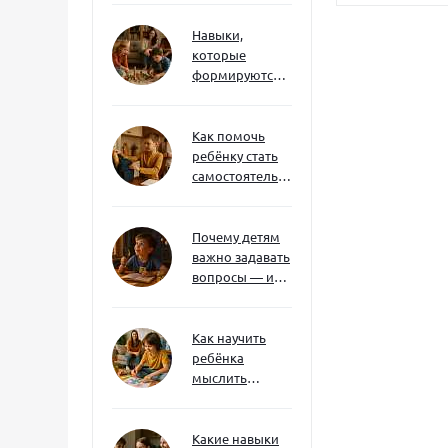
Навыки,
которые
формируются
через игру — и
делают
ребёнка
Как помочь
успешным
ребёнку стать
самостоятельным
без давления и
нотаций
Почему детям
важно задавать
вопросы — и
как не отбить
интерес
Как научить
ребёнка
мыслить
нестандартно
— и не бояться
сложностей
Какие навыки