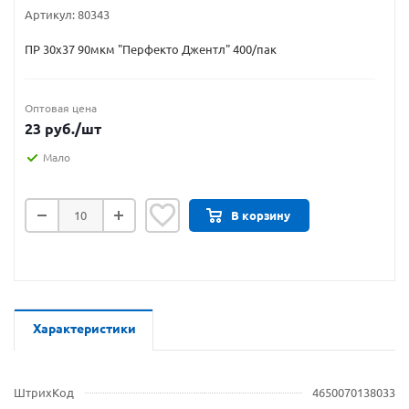
Артикул:
80343
ПР 30х37 90мкм "Перфекто Джентл" 400/пак
Оптовая цена
23
руб.
/шт
Мало
В корзину
Характеристики
ШтрихКод
4650070138033