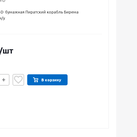
H-D
H-D бумажная Пиратский корабль Бирема
и/у
/шт
В корзину