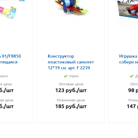
 01/F8850
Конструктор
Игрушка
етящаяся
пластиковый самолет
собери 
12*19 см. арт. F 2239
ного
Мало
Д
я цена
Оптовая цена
Опт
б.
/шт
123
руб.
/шт
98
р
ая цена
Розничная цена
Розн
б.
/шт
185
руб.
/шт
147