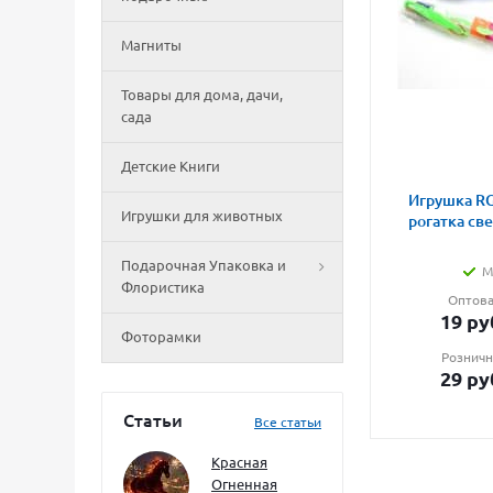
Магниты
Товары для дома, дачи,
сада
Детские Книги
Игрушка RG
Игрушки для животных
рогатка св
Подарочная Упаковка и
М
Флористика
Оптова
19
ру
Фоторамки
Розничн
29
ру
Статьи
Все статьи
Красная
Огненная