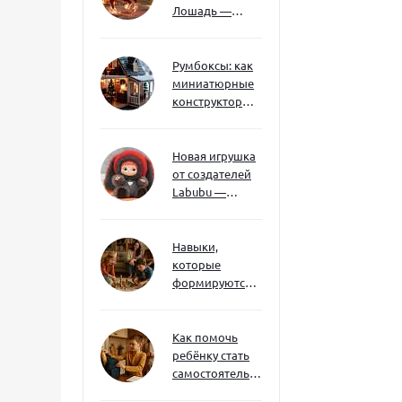
Лошадь —
символ 2026
года: чего
ждать и как
Румбоксы: как
подготовиться
миниатюрные
конструкторы
развивают
творческое
мышление и
Новая игрушка
внимание к
от создателей
деталям
Labubu —
Wakuku
Навыки,
которые
формируются
через игру — и
делают
ребёнка
Как помочь
успешным
ребёнку стать
самостоятельным
без давления и