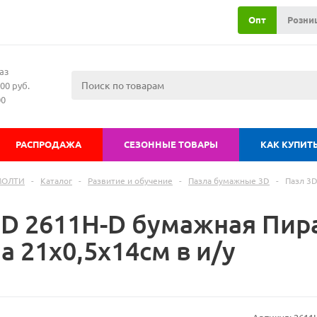
Опт
Розни
аз
00 руб.
00
РАСПРОДАЖА
СЕЗОННЫЕ ТОВАРЫ
КАК КУПИТ
МОЛТИ
-
Каталог
-
Развитие и обучение
-
Пазла бумажные 3D
-
Пазл 3D
3D 2611H-D бумажная Пир
 21х0,5х14см в и/у