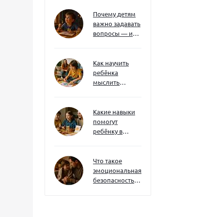
нотаций
Почему детям
важно задавать
вопросы — и
как не отбить
интерес
Как научить
ребёнка
мыслить
нестандартно
— и не бояться
сложностей
Какие навыки
помогут
ребёнку в
будущем — и
как развивать
их уже сейчас
Что такое
эмоциональная
безопасность
— и как создать
её в семье