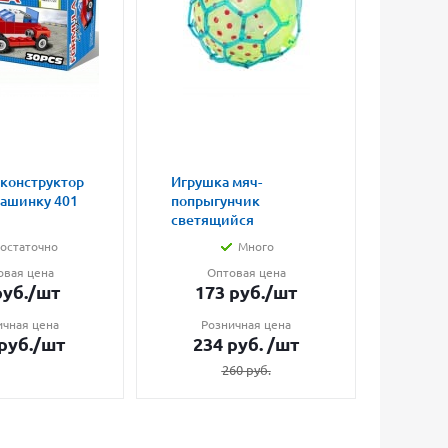
 конструктор
Игрушка мяч-
Магни
машинку 401
попрыгунчик
влюбл
светящийся
малые
остаточно
Много
овая цена
Оптовая цена
О
уб.
/шт
173
руб.
/шт
7
ичная цена
Розничная цена
Ро
руб.
/шт
234
руб.
/шт
1
260
руб.