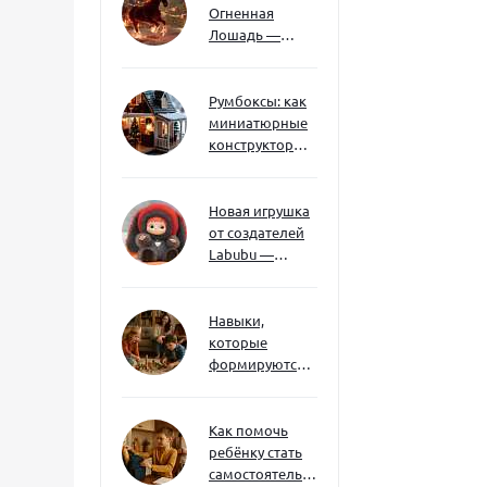
Огненная
Лошадь —
символ 2026
года: чего
ждать и как
Румбоксы: как
подготовиться
миниатюрные
конструкторы
развивают
творческое
мышление и
Новая игрушка
внимание к
от создателей
деталям
Labubu —
Wakuku
Навыки,
которые
формируются
через игру — и
делают
ребёнка
Как помочь
успешным
ребёнку стать
самостоятельным