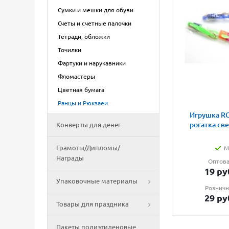
Сумки и мешки для обуви
Счеты и счетные палочки
Тетради, обложки
Точилки
Фартуки и нарукавники
Фломастеры
Цветная бумага
Ранцы и Рюкзаеи
Игрушка RG
рогатка св
Конверты для денег
Грамоты/Дипломы/
М
Награды
Оптова
19
ру
Упаковочные материалы
Розничн
29
ру
Товары для праздника
Пакеты полиэтиленовые