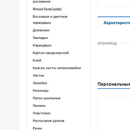
рисования
Веера букв/цифр
Восковые и цветные
Характерист
карандаши
Дневники
Закладки
ШтрихКод
Карандаши
Картон канцелярский
Клей
Краски, кисти, непроливайки
Ластик
Линейки
Персональны
Ножницы
Папки школьные
Пеналы
Пластилин
Расписание уроков
Ручки