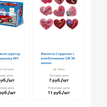
 конструктор
Магниты Сердечки с
Конст
машинку 401
влюбленными QR 38
"Репе
малые
элеме
остаточно
Мало
овая цена
Оптовая цена
О
уб.
/шт
7
руб.
/шт
5
ичная цена
Розничная цена
Ро
руб.
/шт
11
руб.
/шт
8