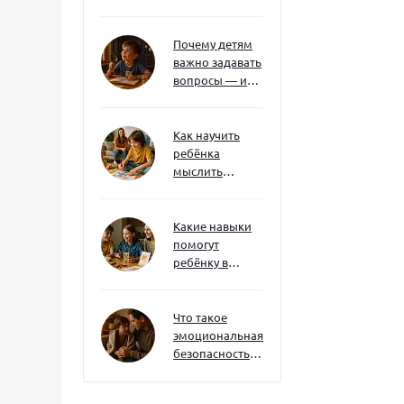
без давления и
нотаций
Почему детям
важно задавать
вопросы — и
как не отбить
интерес
Как научить
ребёнка
мыслить
нестандартно
— и не бояться
сложностей
Какие навыки
помогут
ребёнку в
будущем — и
как развивать
их уже сейчас
Что такое
эмоциональная
безопасность
— и как создать
её в семье