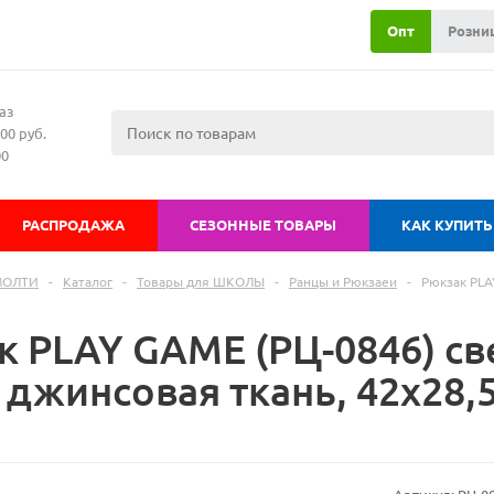
Опт
Розни
аз
00 руб.
00
РАСПРОДАЖА
СЕЗОННЫЕ ТОВАРЫ
КАК КУПИТЬ
МОЛТИ
-
Каталог
-
Товары для ШКОЛЫ
-
Ранцы и Рюкзаеи
-
Рюкзак PLA
к PLAY GAME (РЦ-0846) 
 джинсовая ткань, 42х28,