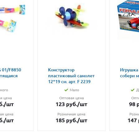
 01/F8850
Конструктор
Игрушка
етящаяся
пластиковый самолет
собери 
12*19 см. арт. F 2239
ного
Мало
Д
я цена
Оптовая цена
Опт
б.
/шт
123
руб.
/шт
98
р
ая цена
Розничная цена
Розн
б.
/шт
185
руб.
/шт
147