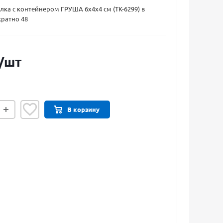
илка с контейнером ГРУША 6х4х4 см (ТК-6299) в
кратно 48
/шт
В корзину