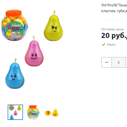
TM"Profit"Точ
пластик. тубе,
Оптовая цена
20
руб.
Мало