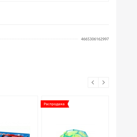
4665306162997
Распродажа