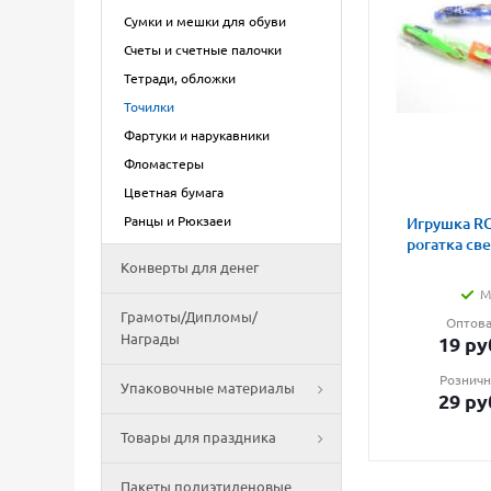
Сумки и мешки для обуви
Счеты и счетные палочки
Тетради, обложки
Точилки
Фартуки и нарукавники
Фломастеры
Цветная бумага
Ранцы и Рюкзаеи
Игрушка RG
рогатка св
Конверты для денег
М
Грамоты/Дипломы/
Оптова
Награды
19
ру
Розничн
Упаковочные материалы
29
ру
Товары для праздника
Пакеты полиэтиленовые