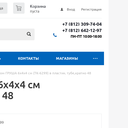
0
Корзина
ца
Вход
Регистрация
пуста
+7 (812) 309-74-04
+7 (812) 642-12-97
ПН-ПТ 10:00-18:00
Ь
КОНТАКТЫ
МАГАЗИНЫ
ом ГРУША 6х4х4 см (ТК-6299) в пластик. тубе,кратно 48
6х4х4 см
 48
99