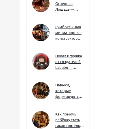
Огненная
Лошадь —
символ 2026
года: чего
ждать и как
Румбоксы: как
подготовиться
миниатюрные
конструкторы
развивают
творческое
мышление и
Новая игрушка
внимание к
от создателей
деталям
Labubu —
Wakuku
Навыки,
которые
формируются
через игру — и
делают
ребёнка
Как помочь
успешным
ребёнку стать
самостоятельным