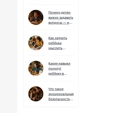
без давления и
нотаций
Почему детям
важно задавать
вопросы — и
как не отбить
интерес
Как научить
ребёнка
мыслить
нестандартно
— и не бояться
сложностей
Какие навыки
помогут
ребёнку в
будущем — и
как развивать
их уже сейчас
Что такое
эмоциональная
безопасность
— и как создать
её в семье