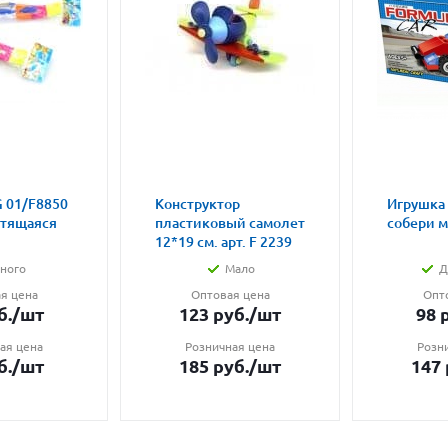
 01/F8850
Конструктор
Игрушка
етящаяся
пластиковый самолет
собери 
12*19 см. арт. F 2239
ного
Мало
Д
я цена
Оптовая цена
Опт
б.
/шт
123
руб.
/шт
98
р
ая цена
Розничная цена
Розн
б.
/шт
185
руб.
/шт
147