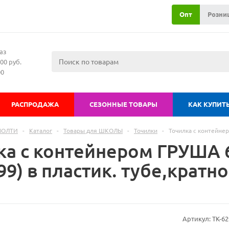
Опт
Розни
аз
00 руб.
00
РАСПРОДАЖА
СЕЗОННЫЕ ТОВАРЫ
КАК КУПИТ
МОЛТИ
-
Каталог
-
Товары для ШКОЛЫ
-
Точилки
-
Точилка с контейнер
ка с контейнером ГРУША 
99) в пластик. тубе,кратно
Артикул:
ТК-62