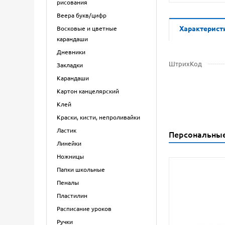
рисования
Веера букв/цифр
Характерист
Восковые и цветные
карандаши
Дневники
ШтрихКод
Закладки
Карандаши
Картон канцелярский
Клей
Краски, кисти, непроливайки
Ластик
Персональны
Линейки
Ножницы
Папки школьные
Пеналы
Пластилин
Расписание уроков
Ручки