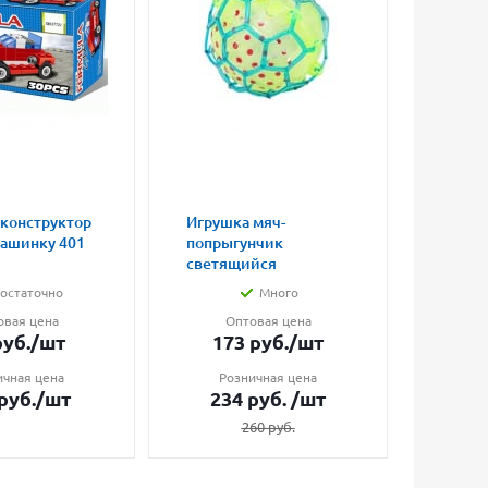
 конструктор
Игрушка мяч-
Магни
машинку 401
попрыгунчик
влюбл
светящийся
малые
остаточно
Много
овая цена
Оптовая цена
О
уб.
/шт
173
руб.
/шт
7
ичная цена
Розничная цена
Ро
руб.
/шт
234
руб.
/шт
1
260
руб.