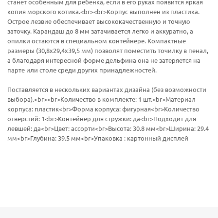
станет особенным для ребенка, если в его руках появится яркая
копия морского котика.<br><br>Корпус выполнен из пластика.
Острое лезвие обеспечивает высококачественную и точную
заточку. Карандаш до 8 мм затачивается легко и аккуратно, а
опилки остаются в специальном контейнере. Компактные
размеры (30,8х29,4х39,5 мм) позволят поместить точилку в пенал,
а благодаря интересной форме дельфина она не затеряется на
парте или столе среди других принадлежностей.
Поставляется в нескольких вариантах дизайна (без возможности
выбора).<br><br>Количество в комплекте: 1 шт.<br>Материал
корпуса: пластик<br>Форма корпуса: фигурная<br>Количество
отверстий: 1<br>Контейнер для стружки: да<br>Подходит для
левшей: да<br>Цвет: ассорти<br>Высота: 30.8 мм<br>Ширина: 29.4
мм<br>Глубина: 39.5 мм<br>Упаковка : картонный дисплей