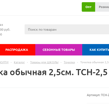
Опт
Розни
аз
00 руб.
00
РАСПРОДАЖА
СЕЗОННЫЕ ТОВАРЫ
КАК КУПИТ
МОЛТИ
-
Каталог
-
Товары для ШКОЛЫ
-
Точилки
-
Точилка обычная 2,5
а обычная 2,5см. ТСН-2,5
Артикул:
ТСН-2