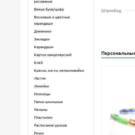
рисования
Веера букв/цифр
ШтрихКод
Восковые и цветные
карандаши
Дневники
Закладки
Карандаши
Персональны
Картон канцелярский
Клей
Краски, кисти, непроливайки
Ластик
Линейки
Ножницы
Папки школьные
Пеналы
Пластилин
Расписание уроков
Ручки