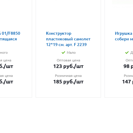
 01/F8850
Конструктор
Игрушка
етящаяся
пластиковый самолет
собери 
12*19 см. арт. F 2239
ного
Мало
Д
я цена
Оптовая цена
Опт
б.
/шт
123
руб.
/шт
98
р
ая цена
Розничная цена
Розн
б.
/шт
185
руб.
/шт
147