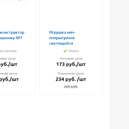
 конструктор
Игрушка мяч-
Магни
машинку 401
попрыгунчик
влюбл
светящийся
малые
остаточно
Много
овая цена
Оптовая цена
О
уб.
/шт
173
руб.
/шт
7
ичная цена
Розничная цена
Ро
руб.
/шт
234
руб.
/шт
1
260
руб.