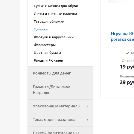
Сумки и мешки для обуви
Счеты и счетные палочки
Тетради, обложки
Точилки
Игрушка RG
Фартуки и нарукавники
рогатка св
Фломастеры
Цветная бумага
М
Ранцы и Рюкзаеи
Оптова
19
ру
Конверты для денег
Розничн
29
ру
Грамоты/Дипломы/
Награды
Упаковочные материалы
Товары для праздника
Пакеты полиэтиленовые