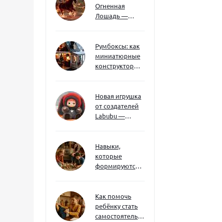
Огненная
Лошадь —
символ 2026
года: чего
ждать и как
Румбоксы: как
подготовиться
миниатюрные
конструкторы
развивают
творческое
мышление и
Новая игрушка
внимание к
от создателей
деталям
Labubu —
Wakuku
Навыки,
которые
формируются
через игру — и
делают
ребёнка
Как помочь
успешным
ребёнку стать
самостоятельным