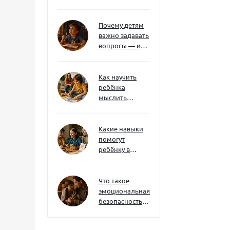
без давления и
нотаций
Почему детям
важно задавать
вопросы — и
как не отбить
интерес
Как научить
ребёнка
мыслить
нестандартно
— и не бояться
сложностей
Какие навыки
помогут
ребёнку в
будущем — и
как развивать
их уже сейчас
Что такое
эмоциональная
безопасность
— и как создать
её в семье