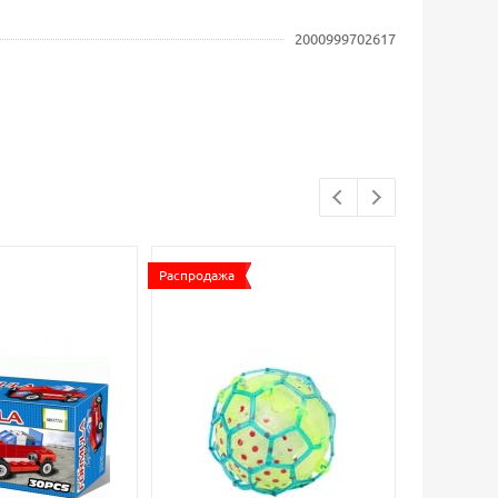
2000999702617
Распродажа