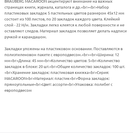
BRAUBERG MACAROON акцентируют внимание на важных
страницах книги, журнала, каталога и др.<br><br>Набор
пластиковых закладок 5 пастельных цветов размером 45х12 мм
состоит из 100 листов, по 20 закладок каждого цвета. Клейкий
слой - 22 Н/м. Закладки легко клеятся к любой поверхности и не
оставляют следов. Материал закладок позволяет делать надписи
ручкой и карандашом.
Закладки уложены на пластиковом основании. Поставляются в
полиэтиленовом пакете с европодвесом.<br><br>Ширина: 12
мм<br>Длина: 45 мм<br>Количество цветов: 5<br>Количество
закладок в блоке: 20 шт.<br>Общее количество закладок: 100 шт.
<br>Хранение закладок: пластиковая книжка<br>Серия:
MACAROON<br>Материал: пластик<br>Форма закладок:
прямоугольные<br>Цвет: ассорти<br>Упаковка: полибег с
европодвесом