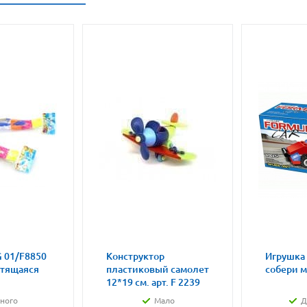
 01/F8850
Конструктор
Игрушка
етящаяся
пластиковый самолет
собери 
12*19 см. арт. F 2239
ного
Мало
Д