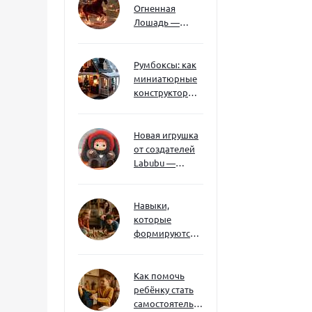
Огненная
Лошадь —
символ 2026
года: чего
ждать и как
Румбоксы: как
подготовиться
миниатюрные
конструкторы
развивают
творческое
мышление и
Новая игрушка
внимание к
от создателей
деталям
Labubu —
Wakuku
Навыки,
которые
формируются
через игру — и
делают
ребёнка
Как помочь
успешным
ребёнку стать
самостоятельным