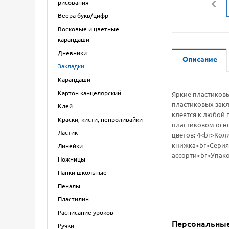
рисования
Веера букв/цифр
Восковые и цветные
карандаши
Дневники
Описание
Закладки
Карандаши
Картон канцелярский
Яркие пластиковы
пластиковых закл
Клей
клеятся к любой 
Краски, кисти, непроливайки
пластиковом осно
Ластик
цветов: 4<br>Кол
книжка<br>Серия:
Линейки
ассорти<br>Упако
Ножницы
Папки школьные
Пеналы
Пластилин
Расписание уроков
Персональны
Ручки