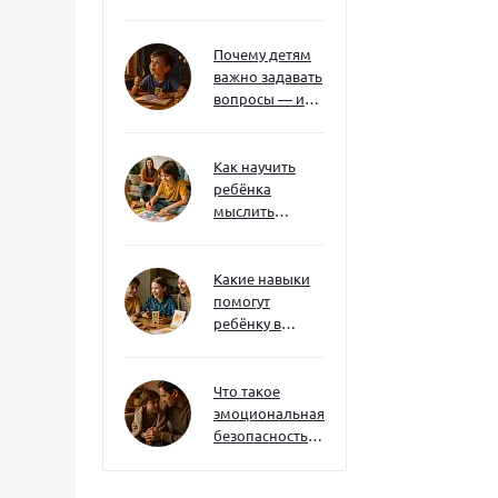
без давления и
нотаций
Почему детям
важно задавать
вопросы — и
как не отбить
интерес
Как научить
ребёнка
мыслить
нестандартно
— и не бояться
сложностей
Какие навыки
помогут
ребёнку в
будущем — и
как развивать
их уже сейчас
Что такое
эмоциональная
безопасность
— и как создать
её в семье