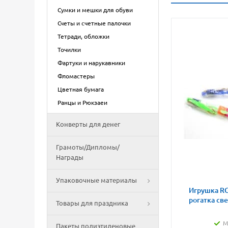
Сумки и мешки для обуви
Счеты и счетные палочки
Тетради, обложки
Точилки
Фартуки и нарукавники
Фломастеры
Цветная бумага
Ранцы и Рюкзаеи
Конверты для денег
Грамоты/Дипломы/
Награды
Упаковочные материалы
Игрушка RG
рогатка св
Товары для праздника
М
Пакеты полиэтиленовые