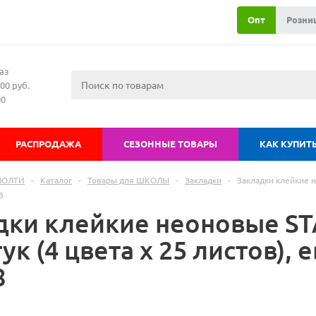
Опт
Розни
аз
00 руб.
00
РАСПРОДАЖА
СЕЗОННЫЕ ТОВАРЫ
КАК КУПИТ
МОЛТИ
-
Каталог
-
Товары для ШКОЛЫ
-
Закладки
-
Закладки клейкие н
8
дки клейкие неоновые STA
ук (4 цвета х 25 листов), 
8