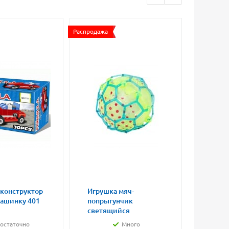
Распродажа
 конструктор
Игрушка мяч-
Магни
машинку 401
попрыгунчик
влюбл
светящийся
малые
остаточно
Много