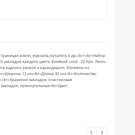
раницах книги, журнала, каталога и др.<br><br>Набор
5 закладок каждого цвета. Клейкий слой - 22 Н/м. Легко
лать надписи ручкой и карандашом. Уложены на
br>Ширина: 12 мм<br>Длина: 45 мм<br>Количество
т.<br>Хранение закладок: пластиковая
а закладок: прямоугольные<br>Цвет: