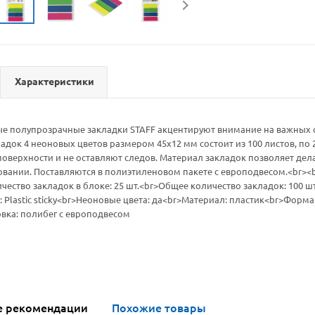
Характеристики
е полупрозрачные закладки STAFF акцентируют внимание на важных ст
адок 4 неоновых цветов размером 45х12 мм состоит из 100 листов, по 2
поверхности и не оставляют следов. Материал закладок позволяет де
вании. Поставляются в полиэтиленовом пакете с европодвесом.<br><
ичество закладок в блоке: 25 шт.<br>Общее количество закладок: 100 ш
 Plastic sticky<br>Неоновые цвета: да<br>Материал: пластик<br>Форм
вка: полибег с европодвесом
е рекомендации
Похожие товары