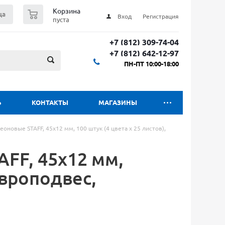
0
Корзина
ца
Вход
Регистрация
пуста
+7 (812) 309-74-04
+7 (812) 642-12-97
ПН-ПТ 10:00-18:00
Ь
КОНТАКТЫ
МАГАЗИНЫ
еоновые STAFF, 45х12 мм, 100 штук (4 цвета х 25 листов),
FF, 45х12 мм,
европодвес,