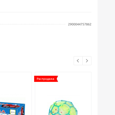
2900044757862
Распродажа