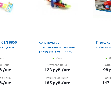
 01/F8850
Конструктор
Игрушка
етящаяся
пластиковый самолет
собери 
12*19 см. арт. F 2239
ного
Мало
Д
я цена
Оптовая цена
Опт
б.
/шт
123
руб.
/шт
98
р
ая цена
Розничная цена
Розн
б.
/шт
185
руб.
/шт
147