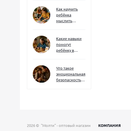
интерес
Как научить
ребёнка
мыслить
нестандартно
— и не бояться
сложностей
Какие навыки
помогут
ребёнку в
будущем — и
как развивать
их уже сейчас
Что такое
эмоциональная
безопасность
— и как создать
её в семье
2026 © "Молти" - оптовый магазин
КОМПАНИЯ