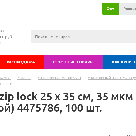
Опт
Розни
аз
00 руб.
00
РАСПРОДАЖА
СЕЗОННЫЕ ТОВАРЫ
КАК КУПИТ
МОЛТИ
-
Каталог
-
Упаковочные материалы
-
Упаковочный пакет БОПП (Wi
100 шт.
zip lock 25 х 35 см, 35 мкм
й) 4475786, 100 шт.