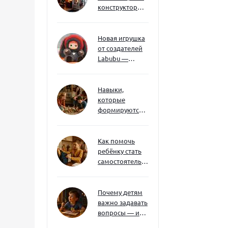
конструкторы
развивают
творческое
мышление и
Новая игрушка
внимание к
от создателей
деталям
Labubu —
Wakuku
Навыки,
которые
формируются
через игру — и
делают
ребёнка
Как помочь
успешным
ребёнку стать
самостоятельным
без давления и
нотаций
Почему детям
важно задавать
вопросы — и
как не отбить