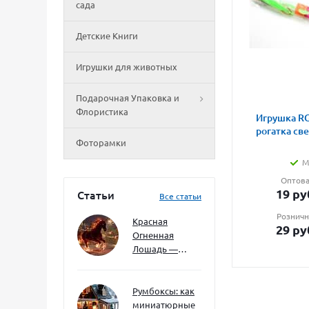
сада
Детские Книги
Игрушки для животных
Подарочная Упаковка и
Флористика
Игрушка RG
рогатка св
Фоторамки
М
Оптова
19
ру
Статьи
Все статьи
Розничн
Красная
29
ру
Огненная
Лошадь —
символ 2026
года: чего
ждать и как
Румбоксы: как
подготовиться
миниатюрные