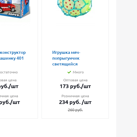
 конструктор
Игрушка мяч-
Магни
машинку 401
попрыгунчик
влюбл
светящийся
малые
остаточно
Много
овая цена
Оптовая цена
О
уб.
/шт
173
руб.
/шт
7
ичная цена
Розничная цена
Ро
руб.
/шт
234
руб.
/шт
1
260
руб.