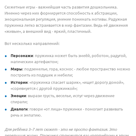
Сюжетные игры - важнейшая часть развития дошкольника.
Именно через них формируется способность к абстракции,
эмоциональная регуляция, умение понимать мотивы. Радужная
пружинка легко встраивается в мир фантазии. Ведь её движения
«живые», а внешний вид - яркий, пластичный.
Вот несколько направлений:
Персонажи
: пружинка может быть змеёй, роботом, радугой,
магическим артефактом;
Миры
: подземелье, гора, космос - любое пространство можно
построить из подушек и мебели;
Истории
: «пружинка спасает шарик», «ищет дорогу домой»,
«соревнуется с другой пружинкой»;
Эмоции
: вырази грусть, веселье, испуг через движение
спирали;
Диалоги
: говори «от лица» пружинки - помогает развивать
речь и эмпатию.
Для ребёнка 3–7 лет сюжет - это не просто фантазия. Это
репетиция жизни. Пружинка становится его «партнёром» в этом