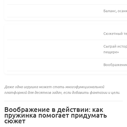
Баланс, осан
Сюжетный те
Сыграй истор
пещере»
Воображение
Даже одна игрушка может стать многофункциональной
платформой для десятков задач, если добавить фантазии и цели.
Воображение в действии: как
пружинка помогает придумать
сюжет