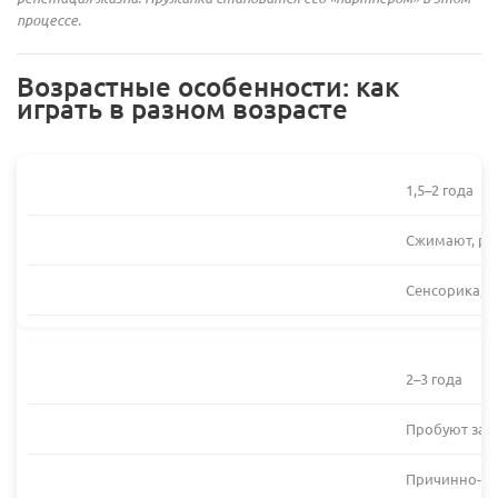
процессе.
Возрастные особенности: как
играть в разном возрасте
1,5–2 года
Сжимают, ра
Сенсорика, 
2–3 года
Пробуют заст
Причинно-сле