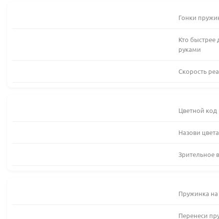
Гонки пружи
Кто быстрее 
руками
Скорость ре
Цветной код
Назови цвета
Зрительное в
Пружинка на
Перенеси пру