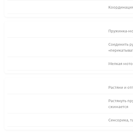
Координация
Пружинка-мо
Соединить ру
«перекатыва
Мелкая мото
Растяни и от
Растянуть пр
сжимается
Сенсорика, т