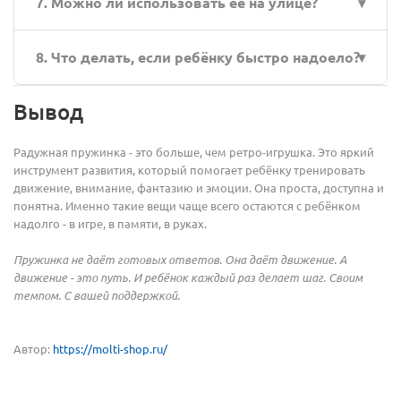
7. Можно ли использовать её на улице?
письма), а также как элемент сюжетных игр в
младших классах. Она универсальна.
Конечно. Главное - найти гладкую поверхность
8. Что делать, если ребёнку быстро надоело?
(бордюр, перила, наклонную доску). А ещё -
следить, чтобы не улетела в лужу.
Добавьте сюжет, создайте «миссию», придумайте
Вывод
персонажа. Иногда ребёнку не хватает контекста, а
не самой игрушки.
Радужная пружинка - это больше, чем ретро-игрушка. Это яркий
инструмент развития, который помогает ребёнку тренировать
движение, внимание, фантазию и эмоции. Она проста, доступна и
понятна. Именно такие вещи чаще всего остаются с ребёнком
надолго - в игре, в памяти, в руках.
Пружинка не даёт готовых ответов. Она даёт движение. А
движение - это путь. И ребёнок каждый раз делает шаг. Своим
темпом. С вашей поддержкой.
Автор:
https://molti-shop.ru/