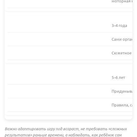
моторная ко
3–4 года
Сами организ
Сюжетное мы
5–6 лет
Придумывают
Правила, са
Важно адаптировать игру под возраст, не требовать «сложных
результатов» раньше времени, а наблюдать, как ребёнок сам