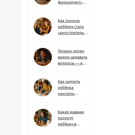
формируются
через игру — и
делают
ребёнка
Как помочь
успешным
ребёнку стать
самостоятельным
без давления и
нотаций
Почему детям
важно задавать
вопросы — и
как не отбить
интерес
Как научить
ребёнка
мыслить
нестандартно
— и не бояться
сложностей
Какие навыки
помогут
ребёнку в
будущем — и