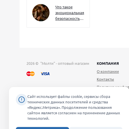
как развивать
их уже сейчас
Что такое
эмоциональная
безопасность
— и как создать
её в семье
2026 © "Молти" - оптовый магазин
КОМПАНИЯ
О компании
Контакты
Политика конфид
Публичная оферт
Сайт использует файлы cookie, сервисы сбора
технических данных посетителей и средства
Согласие на обра
«Яндекс.Метрика». Продолжение пользования
персональных д
сайтом является согласием на применение данных
Уведомление об 
технологий.
файлов cookie