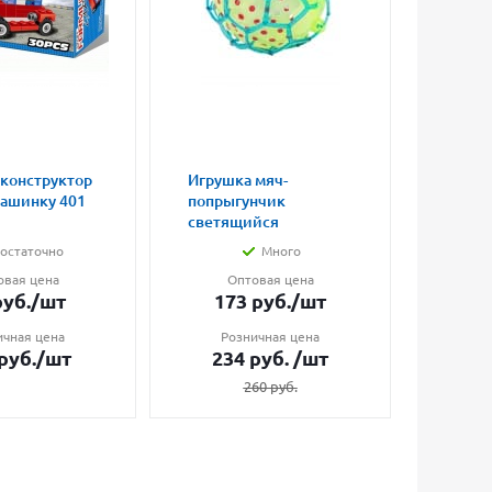
 конструктор
Игрушка мяч-
Магни
машинку 401
попрыгунчик
влюбл
светящийся
малые
остаточно
Много
овая цена
Оптовая цена
О
уб.
/шт
173
руб.
/шт
7
ичная цена
Розничная цена
Ро
руб.
/шт
234
руб.
/шт
1
260
руб.