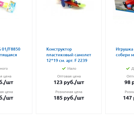
 01/F8850
Конструктор
Игрушка
етящаяся
пластиковый самолет
собери 
12*19 см. арт. F 2239
ного
Мало
Д
я цена
Оптовая цена
Опт
б.
/шт
123
руб.
/шт
98
р
ая цена
Розничная цена
Розн
б.
/шт
185
руб.
/шт
147