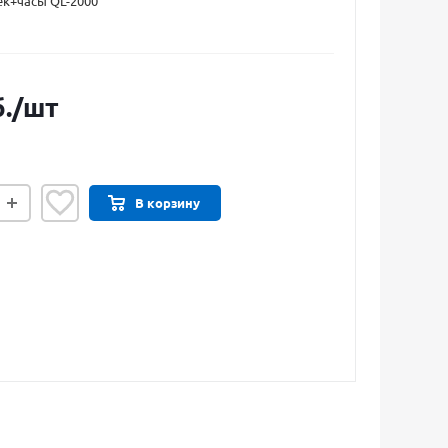
к+часы QL-2000
.
/шт
В корзину