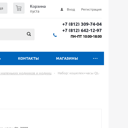
0
Корзина
ца
Вход
Регистрация
пуста
+7 (812) 309-74-04
+7 (812) 642-12-97
ПН-ПТ 10:00-18:00
Ь
КОНТАКТЫ
МАГАЗИНЫ
я маленьких модников и модниц
-
Набор: кошелек+часы QL-