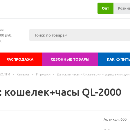
Опт
Розни
аз
00 руб.
00
РАСПРОДАЖА
СЕЗОННЫЕ ТОВАРЫ
КАК КУПИТ
МОЛТИ
-
Каталог
-
Игрушки
-
Детские часы и бижутерия - украшения дл
: кошелек+часы QL-2000
Артикул:
600