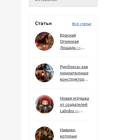
Статьи
Все статьи
Красная
Огненная
Лошадь —
символ 2026
года: чего
ждать и как
Румбоксы: как
подготовиться
миниатюрные
конструкторы
развивают
творческое
мышление и
Новая игрушка
внимание к
от создателей
деталям
Labubu —
Wakuku
Навыки,
которые