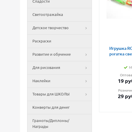
Сладости
Светоотражайка
Детское творчество
Раскраски
Игрушка RG
рогатка св
Развитие и обучение
Для рисования
М
Оптова
19
ру
Наклейки
Розничн
Товары для ШКОЛЫ
29
ру
Конверты для денег
Грамоты/Дипломы/
Награды