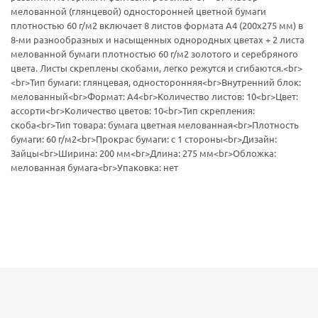
мелованной (глянцевой) односторонней цветной бумаги
плотностью 60 г/м2 включает 8 листов формата А4 (200х275 мм) в
8-ми разнообразных и насыщенных однородных цветах + 2 листа
мелованной бумаги плотностью 60 г/м2 золотого и серебряного
цвета. Листы скреплены скобами, легко режутся и сгибаются.<br>
<br>Тип бумаги: глянцевая, односторонняя<br>Внутренний блок:
мелованный<br>Формат: А4<br>Количество листов: 10<br>Цвет:
ассорти<br>Количество цветов: 10<br>Тип скрепления:
скоба<br>Тип товара: бумага цветная мелованная<br>Плотность
бумаги: 60 г/м2<br>Прокрас бумаги: с 1 стороны<br>Дизайн:
Зайцы<br>Ширина: 200 мм<br>Длина: 275 мм<br>Обложка:
мелованная бумага<br>Упаковка: нет