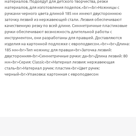
материалов. Подойдут для детского творчества, резки
материалов, для изготовления поделок.<br><br>Ножницы с
ручками черного цвета длиной 185 мм имеют двустороннюю
заточку лезвий из нержавеющей стали. Лезвия обеспечивают
качественную резку по всей длине. Симметричные пластиковые
ручки обеспечивают возможность длительной работы с
инструментом, они разработаны для правшей. Доставляются
изделия на картонной подложке с европодвесом.<br><br>Длина:
185 мм<br>Тип ножниц: для правши<br>Заточка лезвий:
двусторонняя<br>Симметричные ручки: да<br>Длина лезвий: 80
мм<br>Серия: Classic<br>Материал лезвия: нержавеющая
сталь<br>Материал ручек: пластик<br>Цвет ручек:
черный<br>Упаковка: картонная с европодвесом