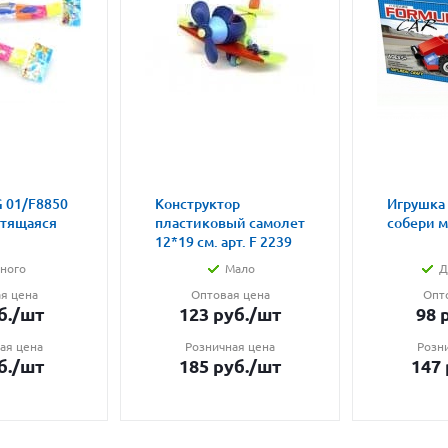
 01/F8850
Конструктор
Игрушка
етящаяся
пластиковый самолет
собери 
12*19 см. арт. F 2239
ного
Мало
Д
я цена
Оптовая цена
Опт
б.
/шт
123
руб.
/шт
98
р
ая цена
Розничная цена
Розн
б.
/шт
185
руб.
/шт
147