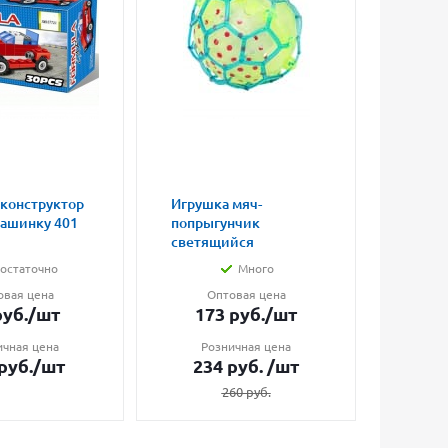
 конструктор
Игрушка мяч-
Магни
машинку 401
попрыгунчик
влюбл
светящийся
малые
остаточно
Много
овая цена
Оптовая цена
О
уб.
/шт
173
руб.
/шт
7
ичная цена
Розничная цена
Ро
руб.
/шт
234
руб.
/шт
1
260
руб.