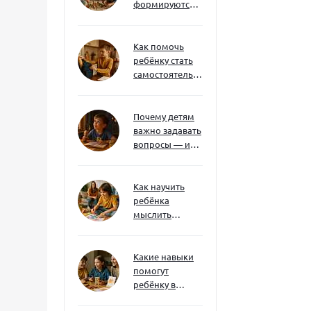
формируются
через игру — и
делают
ребёнка
Как помочь
успешным
ребёнку стать
самостоятельным
без давления и
нотаций
Почему детям
важно задавать
вопросы — и
как не отбить
интерес
Как научить
ребёнка
мыслить
нестандартно
— и не бояться
сложностей
Какие навыки
помогут
ребёнку в
будущем — и