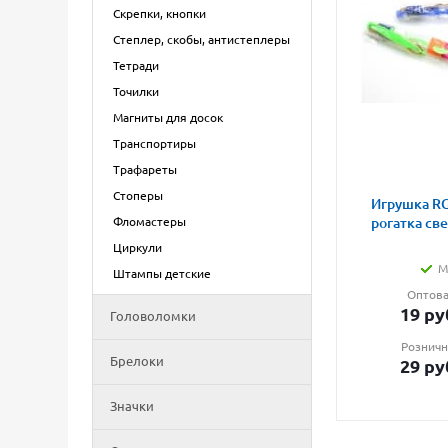
Скрепки, кнопки
Степлер, скобы, антистеплеры
Тетради
Точилки
Магниты для досок
Транспортиры
Трафареты
Стоперы
Игрушка RG
Фломастеры
рогатка св
Циркули
М
Штампы детские
Оптова
19
ру
Головоломки
Розничн
Брелоки
29
ру
Значки