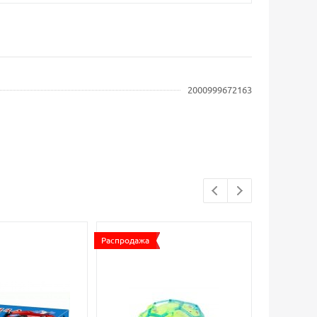
2000999672163
Распродажа