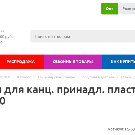
Опт
Розни
аз
00 руб.
00
РАСПРОДАЖА
СЕЗОННЫЕ ТОВАРЫ
КАК КУПИТ
МОЛТИ
-
Каталог
-
Канцелярские товары
-
подставка детская
-
Стакан д
 для канц. принадл. пласт
0
Артикул:
FS-60